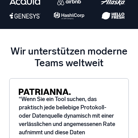
Unterstützt durch KI/ML
Proprietäre Algorithmen, maschinelles Lernen und generative KI
Intelligente Sicherheitsoperationen
SIEM
Bedrohungen schneller erkennen und intelligenter
Wir unterstützen moderne
reagieren
Teams weltweit
Protokolle für Sicherheit
Cloud-Sicherheit durch umfassende Protokolleinsicht
freischalten
Intelligente Cloud-Abläufe
“Wenn Sie ein Tool suchen, das
praktisch jede beliebige Protokoll-
Protokollanalyse
Erkennen und beheben mit umfassender Transparenz
oder Datenquelle dynamisch mit einer
verlässlichen und angemessenen Rate
aufnimmt und diese Daten
Leistungsstarke Integrationen