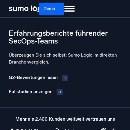
Skip
Demo
to
content
Produkte
Lösungen
Preise
Doku
Erfahrungsberichte führender
Lernen
Über uns
Anmelden
SecOps-Teams
Kostenlos testen
Support
Überzeugen Sie sich selbst: Sumo Logic im direkten
Branchenvergleich.
Dojo AI
NEU
Multi-Agenten-AI-Plattform
G2-Bewertungen lesen
Fallstudien anzeigen
Plattform
Überwachen, Fehler beheben, automatisieren und verteidigen
Mehr als 2.400 Kunden weltweit vertrauen uns