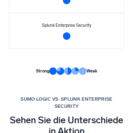
Splunk verlässt sich auf geplante Alarme und
Suchvorgänge, was zu potenziellen Lücken in der
Sichtbarkeit und zu Verzögerungen bei der Reaktion auf
neue Bedrohungen führt. Diese Einschränkung resultiert
Splunk Enterprise Security
aus der nicht cloud-nativen Architektur von Splunk, die
die Fähigkeit zur Verarbeitung von Datenströmen in
Echtzeit einschränkt. Dies führt zu inhärenten
Verzögerungen und verringert die Sichtbarkeit bei sich
schnell verändernden Sicherheitsereignissen, was in
Umgebungen, in denen jede Sekunde zählt, nachteilig
sein kann.
Strong
Weak
SUMO LOGIC VS. SPLUNK ENTERPRISE
SECURITY
Sehen Sie die Unterschiede
in Aktion