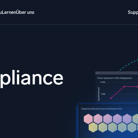
u
Lernen
Über uns
Supp
Über uns
Anmelden
Kostenlos testen
Support
o AI
NEU
i-Agenten-AI-Plattform
pliance
gente Sicherheitsoperationen
Intelligente Clo
d
EM
Protokollana
ohungen schneller erkennen und intelligenter reagieren
Erkennen und 
tokolle für Sicherheit
d-Sicherheit durch umfassende Protokolleinsicht
schalten