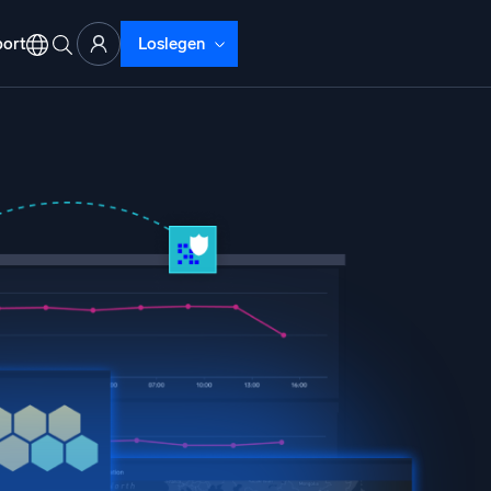
ort
Loslegen
ud-Abläufe
lyse
beheben mit umfassender Transparenz