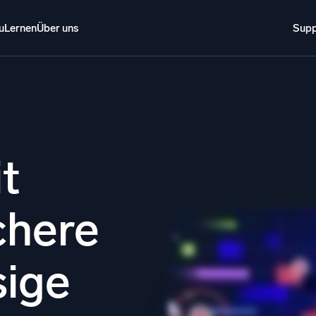
u
Lernen
Über uns
Supp
Über uns
Anmelden
Kostenlos testen
Support
o AI
NEU
i-Agenten-AI-Plattform
t
gente Sicherheitsoperationen
Intelligente Clo
chere
EM
Protokollana
ohungen schneller erkennen und intelligenter reagieren
Erkennen und 
tokolle für Sicherheit
sige
d-Sicherheit durch umfassende Protokolleinsicht
schalten