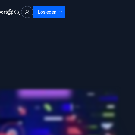
ort
Loslegen
ud-Abläufe
lyse
beheben mit umfassender Transparenz