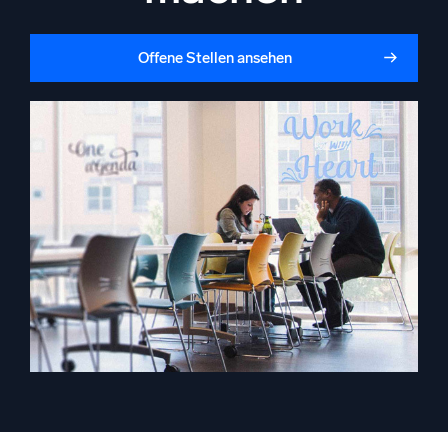
Unterstützt durch KI/ML
Proprietäre Algorithmen, maschinelles Lernen und generative KI
Offene Stellen ansehen
Intelligente Sicherheitsoperationen
SIEM
Bedrohungen schneller erkennen und intelligenter
reagieren
Protokolle für Sicherheit
Cloud-Sicherheit durch umfassende Protokolleinsicht
freischalten
Intelligente Cloud-Abläufe
Protokollanalyse
Erkennen und beheben mit umfassender Transparenz
Leistungsstarke Integrationen