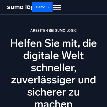
Skip
Demo
to
content
Produkte
Lösungen
Preise
Doku
ARBEITEN BEI SUMO LOGIC
Lernen
Über uns
Anmelden
Helfen Sie mit, die
Kostenlos testen
Support
digitale Welt
Dojo AI
NEU
Multi-Agenten-AI-Plattform
schneller,
zuverlässiger und
Plattform
sicherer zu
Überwachen, Fehler beheben, automatisieren und verteidigen
machen