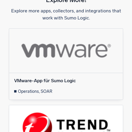
Unterstützt durch KI/ML
Explore more apps, collectors, and integrations that
Proprietäre Algorithmen, maschinelles Lernen und generative KI
work with Sumo Logic.
Intelligente Sicherheitsoperationen
SIEM
Bedrohungen schneller erkennen und intelligenter
reagieren
Protokolle für Sicherheit
Cloud-Sicherheit durch umfassende Protokolleinsicht
freischalten
VMware-App für Sumo Logic
Intelligente Cloud-Abläufe
Operations, SOAR
Protokollanalyse
Erkennen und beheben mit umfassender Transparenz
Leistungsstarke Integrationen