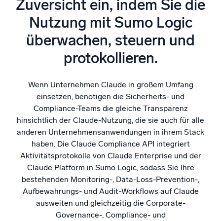
Zuversicht ein, indem Sie die
Unterstützt durch KI/ML
Nutzung mit Sumo Logic
Proprietäre Algorithmen, maschinelles Lernen und generative KI
überwachen, steuern und
Intelligente Sicherheitsoperationen
protokollieren.
SIEM
Bedrohungen schneller erkennen und intelligenter
reagieren
Wenn Unternehmen Claude in großem Umfang
einsetzen, benötigen die Sicherheits- und
Protokolle für Sicherheit
Compliance-Teams die gleiche Transparenz
Cloud-Sicherheit durch umfassende Protokolleinsicht
hinsichtlich der Claude-Nutzung, die sie auch für alle
freischalten
anderen Unternehmensanwendungen in ihrem Stack
haben. Die Claude Compliance API integriert
Intelligente Cloud-Abläufe
Aktivitätsprotokolle von Claude Enterprise und der
Claude Platform in Sumo Logic, sodass Sie Ihre
Protokollanalyse
bestehenden Monitoring-, Data-Loss-Prevention-,
Erkennen und beheben mit umfassender Transparenz
Aufbewahrungs- und Audit-Workflows auf Claude
ausweiten und gleichzeitig die Corporate-
Governance-, Compliance- und
Leistungsstarke Integrationen