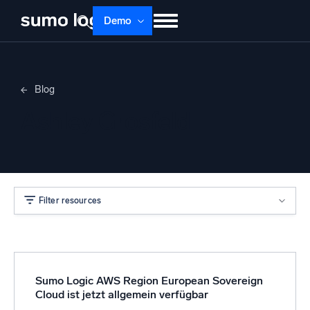
Demo
Produkte
Lösungen
Preise
Doku
Blog
Lernen
Über uns
Anmelden
Ashley Grosfeld
Kostenlos testen
Support
Dojo AI
NEU
Multi-Agenten-AI-Plattform
Filter resources
Plattform
Überwachen, Fehler beheben, automatisieren und verteidigen
Sumo Logic AWS Region European Sovereign
Cloud ist jetzt allgemein verfügbar