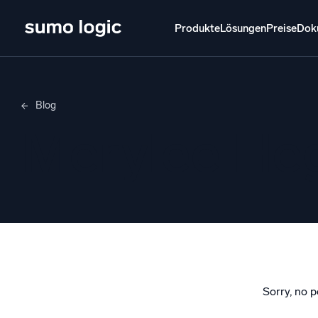
Produkte
Lösungen
Preise
Dok
Produkte
Lösungen
Preise
Doku
Lernen
Blog
Doj
Merylee H
Mult
Plattform
Intelli
Überwachen, Fehler beheben, automatisieren
und verteidigen
SI
Bedr
Pro
Unterstützt durch KI/ML
Clou
frei
Sorry, no p
Proprietäre Algorithmen, maschinelles Lernen
und generative KI