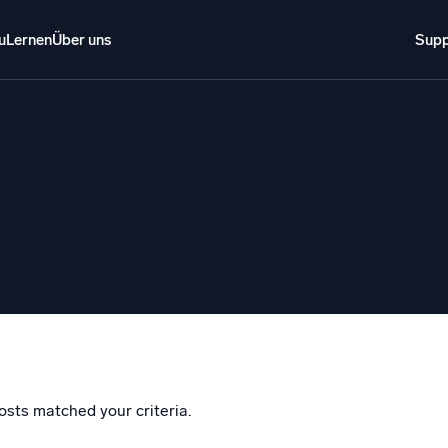
u
Lernen
Über uns
Supp
Über uns
Anmelden
Kostenlos testen
Support
o AI
NEU
eggem
i-Agenten-AI-Plattform
gente Sicherheitsoperationen
Intelligente Clo
EM
Protokollana
ohungen schneller erkennen und intelligenter reagieren
Erkennen und 
tokolle für Sicherheit
d-Sicherheit durch umfassende Protokolleinsicht
schalten
osts matched your criteria.