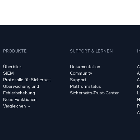
gsstarke Integrationen
Zertifizierungen
PRODUKTE
SUPPORT & LERNEN
I
Überblick
Dokumentation
A
SIEM
Community
A
Protokolle für Sicherheit
Support
A
Überwachung und
Plattformstatus
K
Fehlerbehebung
Sicherheits-Trust-Center
L
Neue Funktionen
N
Vergleichen
P
A