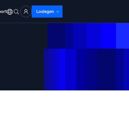
ort
Loslegen
ud-Abläufe
lyse
beheben mit umfassender Transparenz