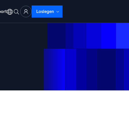
ort
Loslegen
ud-Abläufe
lyse
beheben mit umfassender Transparenz