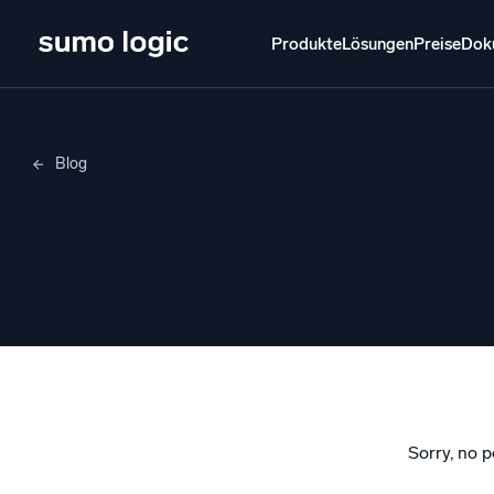
Produkte
Lösungen
Preise
Dok
Produkte
Lösungen
Preise
Doku
Lernen
Blog
Doj
Merylee H
Mult
Plattform
Intelli
Überwachen, Fehler beheben, automatisieren
und verteidigen
SI
Bedr
Pro
Unterstützt durch KI/ML
Clou
frei
Sorry, no p
Proprietäre Algorithmen, maschinelles Lernen
und generative KI