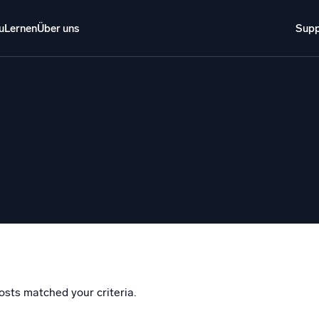
u
Lernen
Über uns
Supp
Über uns
Anmelden
Kostenlos testen
Support
o AI
NEU
eggem
i-Agenten-AI-Plattform
gente Sicherheitsoperationen
Intelligente Clo
EM
Protokollana
ohungen schneller erkennen und intelligenter reagieren
Erkennen und 
tokolle für Sicherheit
d-Sicherheit durch umfassende Protokolleinsicht
schalten
osts matched your criteria.