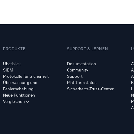
gsstarke Integrationen
Zertifizierungen
PRODUKTE
SUPPORT & LERNEN
I
Überblick
Dokumentation
A
SIEM
Community
A
Protokolle für Sicherheit
Support
A
Überwachung und
Plattformstatus
K
Fehlerbehebung
Sicherheits-Trust-Center
L
Neue Funktionen
N
Vergleichen
P
A