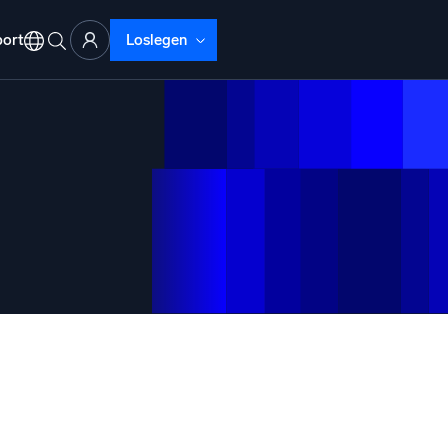
ort
Loslegen
ud-Abläufe
lyse
beheben mit umfassender Transparenz