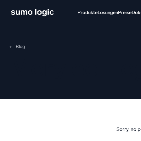
Produkte
Lösungen
Preise
Dok
Produkte
Lösungen
Preise
Doku
Lernen
Blog
Doj
Merylee H
Mult
Plattform
Intelli
Überwachen, Fehler beheben, automatisieren
und verteidigen
SI
Bedr
Pro
Unterstützt durch KI/ML
Clou
frei
Sorry, no p
Proprietäre Algorithmen, maschinelles Lernen
und generative KI