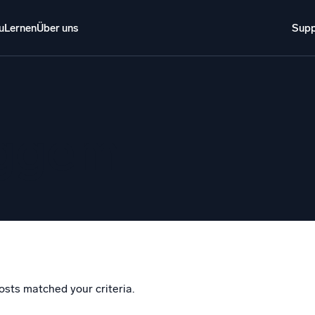
u
Lernen
Über uns
Supp
Über uns
Anmelden
Kostenlos testen
Support
o AI
NEU
eggem
i-Agenten-AI-Plattform
gente Sicherheitsoperationen
Intelligente Clo
EM
Protokollana
ohungen schneller erkennen und intelligenter reagieren
Erkennen und 
tokolle für Sicherheit
d-Sicherheit durch umfassende Protokolleinsicht
schalten
osts matched your criteria.