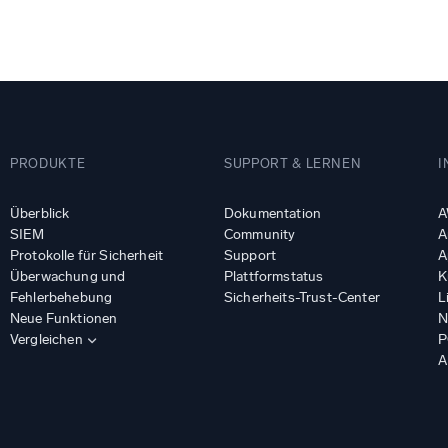
gsstarke Integrationen
Zertifizierungen
PRODUKTE
SUPPORT & LERNEN
I
Überblick
Dokumentation
A
SIEM
Community
A
Protokolle für Sicherheit
Support
A
Überwachung und
Plattformstatus
K
Fehlerbehebung
Sicherheits-Trust-Center
L
Neue Funktionen
N
Vergleichen
P
A