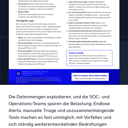
Unterstützt durch KI/ML
Proprietäre Algorithmen, maschinelles Lernen und generative KI
Intelligente Sicherheitsoperationen
SIEM
Bedrohungen schneller erkennen und intelligenter
reagieren
Protokolle für Sicherheit
Cloud-Sicherheit durch umfassende Protokolleinsicht
freischalten
Intelligente Cloud-Abläufe
Die Datenmengen explodieren, und die SOC- und
Protokollanalyse
Operations-Teams spüren die Belastung. Endlose
Erkennen und beheben mit umfassender Transparenz
Alerts, manuelle Triage und unzusammenhängende
Tools machen es fast unmöglich, mit Vorfällen und
sich ständig weiterentwickelnden Bedrohungen
Leistungsstarke Integrationen