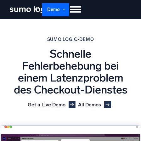
Demo
Produkte
Lösungen
Preise
Doku
SUMO LOGIC-DEMO
Lernen
Über uns
Anmelden
Schnelle
Kostenlos testen
Support
Fehlerbehebung bei
Dojo AI
NEU
einem Latenzproblem
Multi-Agenten-AI-Plattform
des Checkout-Dienstes
Get a Live Demo
All Demos
Plattform
Überwachen, Fehler beheben, automatisieren und verteidigen