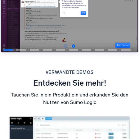
Unterstützt durch KI/ML
Proprietäre Algorithmen, maschinelles Lernen und generative KI
Intelligente Sicherheitsoperationen
SIEM
Bedrohungen schneller erkennen und intelligenter
reagieren
Protokolle für Sicherheit
Cloud-Sicherheit durch umfassende Protokolleinsicht
VERWANDTE DEMOS
freischalten
Entdecken Sie mehr!
Intelligente Cloud-Abläufe
Tauchen Sie in ein Produkt ein und erkunden Sie den
Nutzen von Sumo Logic
Protokollanalyse
Erkennen und beheben mit umfassender Transparenz
Leistungsstarke Integrationen