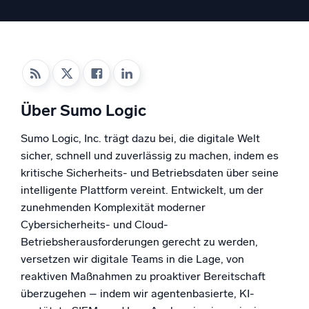
Unterstützt durch KI/ML
Proprietäre Algorithmen, maschinelles Lernen und generative KI
Intelligente Sicherheitsoperationen
SIEM
Bedrohungen schneller erkennen und intelligenter
Über Sumo Logic
reagieren
Sumo Logic, Inc. trägt dazu bei, die digitale Welt
Protokolle für Sicherheit
sicher, schnell und zuverlässig zu machen, indem es
Cloud-Sicherheit durch umfassende Protokolleinsicht
kritische Sicherheits- und Betriebsdaten über seine
freischalten
intelligente Plattform vereint. Entwickelt, um der
zunehmenden Komplexität moderner
Intelligente Cloud-Abläufe
Cybersicherheits- und Cloud-
Betriebsherausforderungen gerecht zu werden,
Protokollanalyse
Erkennen und beheben mit umfassender Transparenz
versetzen wir digitale Teams in die Lage, von
reaktiven Maßnahmen zu proaktiver Bereitschaft
überzugehen – indem wir agentenbasierte, KI-
Leistungsstarke Integrationen