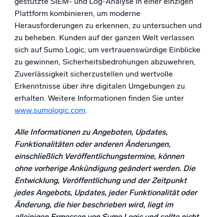
gestützte SIEM- und Log-Analyse in einer einzigen
Plattform kombinieren, um moderne
Herausforderungen zu erkennen, zu untersuchen und
zu beheben. Kunden auf der ganzen Welt verlassen
Zertifizierungen
sich auf Sumo Logic, um vertrauenswürdige Einblicke
zu gewinnen, Sicherheitsbedrohungen abzuwehren,
Zuverlässigkeit sicherzustellen und wertvolle
Erkenntnisse über ihre digitalen Umgebungen zu
erhalten. Weitere Informationen finden Sie unter
www.sumologic.com
.
Alle Informationen zu Angeboten, Updates,
Funktionalitäten oder anderen Änderungen,
einschließlich Veröffentlichungstermine, können
ohne vorherige Ankündigung geändert werden. Die
Entwicklung, Veröffentlichung und der Zeitpunkt
jedes Angebots, Updates, jeder Funktionalität oder
Änderung, die hier beschrieben wird, liegt im
alleinigen Ermessen von Sumo Logic und sollte nicht