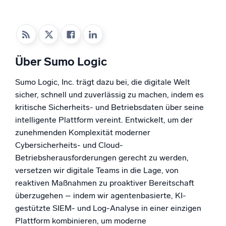
Unterstützt durch KI/ML
Proprietäre Algorithmen, maschinelles Lernen und generative KI
Intelligente Sicherheitsoperationen
Über Sumo Logic
SIEM
Bedrohungen schneller erkennen und intelligenter
Sumo Logic, Inc. trägt dazu bei, die digitale Welt
reagieren
sicher, schnell und zuverlässig zu machen, indem es
Protokolle für Sicherheit
kritische Sicherheits- und Betriebsdaten über seine
Cloud-Sicherheit durch umfassende Protokolleinsicht
intelligente Plattform vereint. Entwickelt, um der
freischalten
zunehmenden Komplexität moderner
Cybersicherheits- und Cloud-
Intelligente Cloud-Abläufe
Betriebsherausforderungen gerecht zu werden,
versetzen wir digitale Teams in die Lage, von
Protokollanalyse
reaktiven Maßnahmen zu proaktiver Bereitschaft
Erkennen und beheben mit umfassender Transparenz
überzugehen – indem wir agentenbasierte, KI-
gestützte SIEM- und Log-Analyse in einer einzigen
Plattform kombinieren, um moderne
Leistungsstarke Integrationen