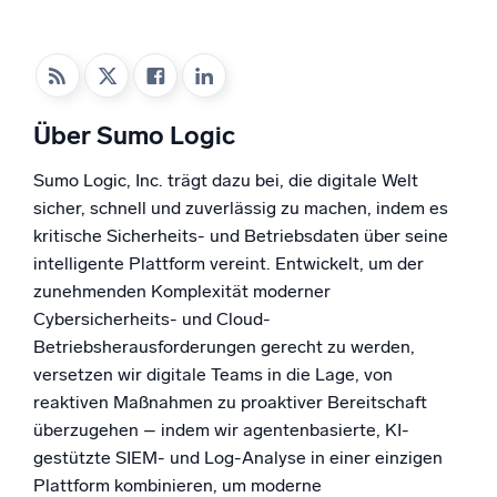
Unterstützt durch KI/ML
Proprietäre Algorithmen, maschinelles Lernen und generative KI
Intelligente Sicherheitsoperationen
Über Sumo Logic
SIEM
Bedrohungen schneller erkennen und intelligenter
Sumo Logic, Inc. trägt dazu bei, die digitale Welt
reagieren
sicher, schnell und zuverlässig zu machen, indem es
Protokolle für Sicherheit
kritische Sicherheits- und Betriebsdaten über seine
Cloud-Sicherheit durch umfassende Protokolleinsicht
intelligente Plattform vereint. Entwickelt, um der
freischalten
zunehmenden Komplexität moderner
Cybersicherheits- und Cloud-
Intelligente Cloud-Abläufe
Betriebsherausforderungen gerecht zu werden,
versetzen wir digitale Teams in die Lage, von
Protokollanalyse
reaktiven Maßnahmen zu proaktiver Bereitschaft
Erkennen und beheben mit umfassender Transparenz
überzugehen – indem wir agentenbasierte, KI-
gestützte SIEM- und Log-Analyse in einer einzigen
Plattform kombinieren, um moderne
Leistungsstarke Integrationen