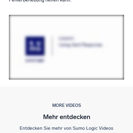
Unterstützt durch KI/ML
Proprietäre Algorithmen, maschinelles Lernen und generative KI
Intelligente Sicherheitsoperationen
SIEM
Bedrohungen schneller erkennen und intelligenter
reagieren
Protokolle für Sicherheit
Cloud-Sicherheit durch umfassende Protokolleinsicht
freischalten
Intelligente Cloud-Abläufe
Protokollanalyse
MORE VIDEOS
Erkennen und beheben mit umfassender Transparenz
Mehr entdecken
Entdecken Sie mehr von Sumo Logic Videos
Leistungsstarke Integrationen