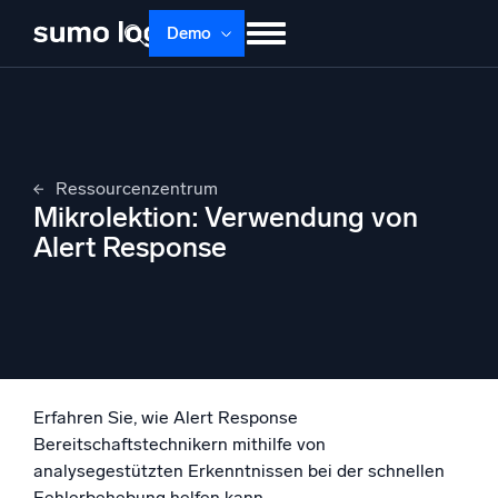
Demo
Produkte
Lösungen
Preise
Doku
Lernen
Über uns
Anmelden
Ressourcenzentrum
Kostenlos testen
Support
Mikrolektion: Verwendung von
Alert Response
Dojo AI
NEU
Multi-Agenten-AI-Plattform
Plattform
Überwachen, Fehler beheben, automatisieren und verteidigen
Erfahren Sie, wie Alert Response
Bereitschaftstechnikern mithilfe von
analysegestützten Erkenntnissen bei der schnellen
Fehlerbehebung helfen kann.