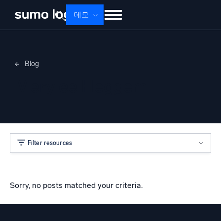
데모
제품
솔루션
가격
문서
배우기
Blog
회사 소개
로그인
Free trial
무료 체험
Merylee Heggem
Dojo AI
새로움
멀티에이전트 AI 플랫폼
Filter resources
플랫폼
모니터링, 문제 해결, 자동화 및 방어
Sorry, no posts matched your criteria.
AI/ML 기반
독자 알고리즘, 머신러닝 및 생성형 AI