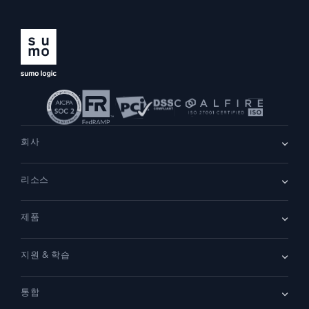
지능형 보안 운영
SIEM
위협을 더 빠르게 발견하고 더 똑똑하게 대응
보안을 위한 로그
강력한 로그 가시성으로 클라우드 보안 강화
회사
동적 가시성
회사 소개
리소스
채용
채용 중
모니터링 및 문제 해결
리더십
포괄적인 가시성으로 탐지 및 해결
블로그
뉴스룸
제품
고객 사례
파트너
데모
문의하기
개요
강력한 통합
지원 & 학습
SIEM
보안을 위한 로그
문서
모니터링 및 문제 해결
통합
커뮤니티
새로운 기능