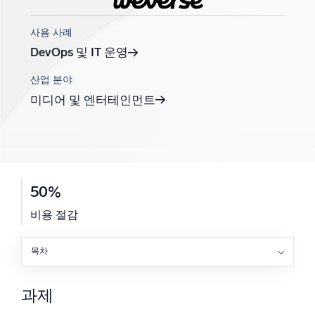
지능형 보안 운영
사용 사례
DevOps 및 IT 운영
SIEM
위협을 더 빠르게 발견하고 더 똑똑하게 대응
산업 분야
미디어 및 엔터테인먼트
보안을 위한 로그
강력한 로그 가시성으로 클라우드 보안 강화
동적 가시성
50%
모니터링 및 문제 해결
포괄적인 가시성으로 탐지 및 해결
비용 절감
목차
강력한 통합
과제
솔루션
과제
결과