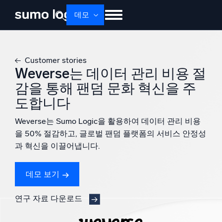
데모
제품
솔루션
가격
문서
배우기
Customer stories
회사 소개
로그인
Free trial
무료 체험
Weverse는 데이터 관리 비용 절
감을 통해 팬덤 문화 혁신을 주
Dojo AI
새로움
도합니다
멀티에이전트 AI 플랫폼
Weverse는 Sumo Logic을 활용하여 데이터 관리 비용
을 50% 절감하고, 글로벌 팬덤 플랫폼의 서비스 안정성
과 혁신을 이끌어냅니다.
플랫폼
모니터링, 문제 해결, 자동화 및 방어
데모 보기
연구 자료 다운로드
AI/ML 기반
독자 알고리즘, 머신러닝 및 생성형 AI