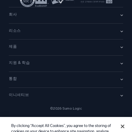
회사
회사 소개
리소스
채용
채용 중
리더십
블로그
뉴스룸
제품
고객 사례
파트너
데모
문의하기
개요
지원 & 학습
SIEM
보안을 위한 로그
문서
모니터링 및 문제 해결
통합
커뮤니티
새로운 기능
지원
비교하기
AWS CloudTrail
플랫폼 상태
이니셔티브
Amazon S3 Audit
보안 신뢰 센터
Apache
SecOps 현대화
©2026 Sumo Logic
Kubernetes
클라우드 마이그레이션
Linux
—
애플리케이션 현대화
NGINX
법률 정보
개인정보 처리방침
이용 약관
AI 서비스 이용 약관
캘리포니아 개인정보 보호 고지
AI 지침
한국어
디지털 고객 경험
By clicking “Accept All Cookies”, you agree to the storing of
PCI 규정 준수
도구 통합
cookies on your device to enhance site navigation, analyze