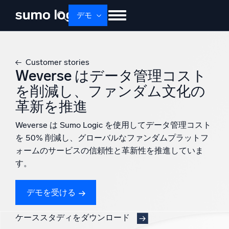
デモ
せいひん
ソリューション
かかく
Customer stories
ドキュメント
学ぶ
かいしゃじょうほう
Weverse はデータ管理コスト
を削減し、ファンダム文化の
ログイン
無料トライアル
サポート
革新を推進
Dojo AI
新着
Weverse は Sumo Logic を使用してデータ管理コスト
マルチエージェントAIプラットフォーム
を 50% 削減し、グローバルなファンダムプラットフ
ォームのサービスの信頼性と革新性を推進していま
す。
プラットフォーム
監視、トラブルシューティング、自動化、防御
デモを受ける
ケーススタディをダウンロード