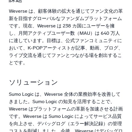
結果
Weverse は、顧客体験の拡大を通じてファン文化の革
信頼され、認定済み
新を目指すグローバルなファンダムプラットフォーム
です。現在、Weverse は 238 カ国にユーザーを擁
し、月間アクティブユーザー数（MAU）は 640 万人
に達しています。目標は、公式ファンコミュニティに
おいて、K-POPアーティストが記事、動画、ブログ、
ライブ交流を通じてファンとつながる場を創出するこ
とです。
ソリューション
Sumo Logic は、Weverse 全体の業務効率を改善して
きました。Sumo Logic の知見を活用することで、
Weverse はプラットフォームの革新を加速させる計画
です。Weverse は Sumo Logic によってサービス品質
を向上させ、デバッグログ（エラー解決記録）の管理
コストを削減しました。今後、Weverse はデバッグロ