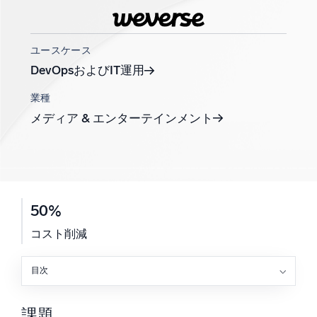
AI/ML 搭載
独自アルゴリズム、機械学習、生成AI
ユースケース
インテリジェントセキュリティ運用
DevOpsおよびIT運用
SIEM
業種
脅威を迅速に発見し、より賢く対応
メディア & エンターテインメント
セキュリティ用ログ
強力なログ可視化でクラウドセキュリティを解放
ダイナミックオブザーバビリティ
50%
監視とトラブルシューティング
コスト削減
包括的な可視性で検出・解決
目次
強力な統合
課題
ソリューション
課題