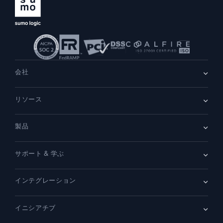
会社
会社情報
リソース
採用情報
採用中
リーダーシップ
ブログ
ニュースルーム
製品
顧客事例
パートナー
デモ
お問い合わせ
概要
サポート & 学ぶ
SIEM
セキュリティ用ログ
ドキュメント
監視とトラブルシューティング
インテグレーション
コミュニティ
新機能
サポート
比較
AWS CloudTrail
プラットフォームステータス
イニシアチブ
Amazon S3 監査
セキュリティトラストセンター
Apache