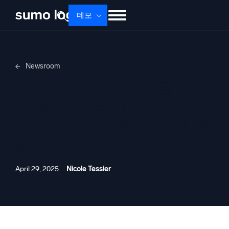
데모
제품
솔루션
가격
문서
배우기
Newsroom
회사 소개
로그인
Free trial
무료 체험
CyberRisk TV | AI를 통해
Dojo AI
새로움
진화하는 보안 운영, 그리
멀티에이전트 AI 플랫폼
고 여전히 인간이 가장 잘
하는 영역
플랫폼
모니터링, 문제 해결, 자동화 및 방어
April 29, 2025
Nicole Tessier
AI/ML 기반
독자 알고리즘, 머신러닝 및 생성형 AI