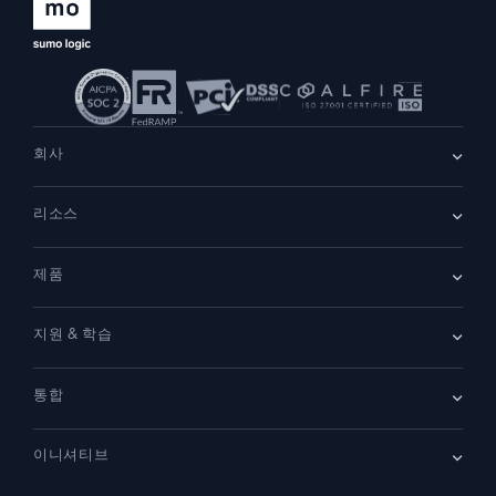
회사
회사 소개
리소스
채용
채용 중
리더십
블로그
뉴스룸
제품
고객 사례
파트너
데모
문의하기
개요
지원 & 학습
SIEM
보안을 위한 로그
문서
모니터링 및 문제 해결
통합
커뮤니티
새로운 기능
지원
비교하기
AWS CloudTrail
플랫폼 상태
이니셔티브
Amazon S3 Audit
보안 신뢰 센터
Apache