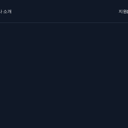
사 소개
지원
개
로그인
Free trial
무료 체험
o AI
새로움
 |
에이전트 AI 플랫폼
 보안 운영
동적 가시성
c, 텔레
EM
모니터링 및
을 더 빠르게 발견하고 더 똑똑하게 대응
포괄적인 가시성
터를 분
안을 위한 로그
한 로그 가시성으로 클라우드 보안 강화