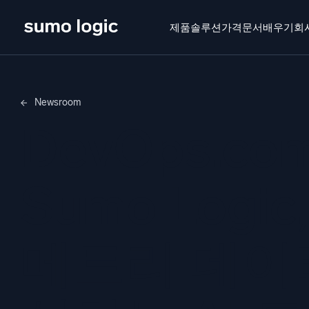
제품
솔루션
가격
문서
배우기
회
제품
솔루션
가격
문서
배우기
회사 소
Newsroom
Doj
DevOps.com
멀티
플랫폼
지능형
모니터링, 문제 해결, 자동화 및 방어
Sumo Logi
SI
위협
메트리 데이
보
AI/ML 기반
강력
독자 알고리즘, 머신러닝 및 생성형 AI