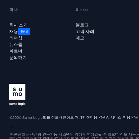
회사
리소스
회사 소개
블로그
채용
고객 사례
채용 중
리더십
데모
뉴스룸
파트너
문의하기
법률 정보
개인정보 처리방침
이용 약관
AI 서비스 이용 약관
©2026 Sumo Logic
—
본 콘텐츠는 생성형 인공지능 시스템에 의해 번역되었을 수 있으며 정보 제공 목
떠한 조치를 취하기 전에 반드시 독립적인 인간의 검토 및 검증을 거쳐야 합니다