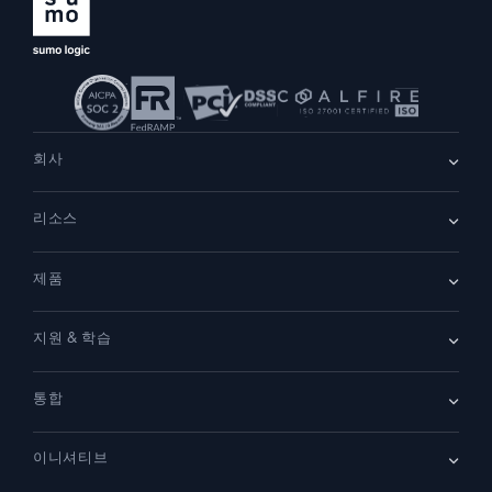
회사
회사 소개
리소스
채용
채용 중
리더십
블로그
뉴스룸
제품
고객 사례
파트너
데모
문의하기
개요
지원 & 학습
SIEM
보안을 위한 로그
문서
모니터링 및 문제 해결
통합
커뮤니티
새로운 기능
지원
비교하기
AWS CloudTrail
플랫폼 상태
이니셔티브
Amazon S3 Audit
보안 신뢰 센터
Apache