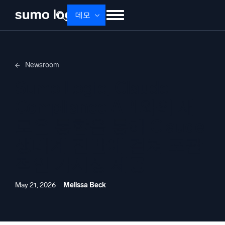
데모
제품
솔루션
가격
문서
배우기
Newsroom
회사 소개
로그인
Free trial
무료 체험
Sumo Logic, Claude
Dojo AI
새로움
Compliance API와의 새
멀티에이전트 AI 플랫폼
로운 통합을 통해 Claude
생태계 전반에 걸쳐 포괄
플랫폼
적인 가시성 제공
모니터링, 문제 해결, 자동화 및 방어
May 21, 2026
Melissa Beck
AI/ML 기반
독자 알고리즘, 머신러닝 및 생성형 AI