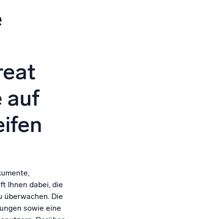
e
reat
e auf
ifen
kumente,
t Ihnen dabei, die
u überwachen. Die
rungen sowie eine