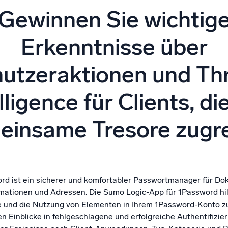
Gewinnen Sie wichtig
gsstarke Integrationen
Zertifizierungen
Erkenntnisse über
utzeraktionen und Th
lligence für Clients, di
einsame Tresore zugre
rd ist ein sicherer und komfortabler Passwortmanager für Do
mationen und Adressen. Die Sumo Logic-App für 1Password hilf
und die Nutzung von Elementen in Ihrem 1Password-Konto z
n Einblicke in fehlgeschlagene und erfolgreiche Authentifizie