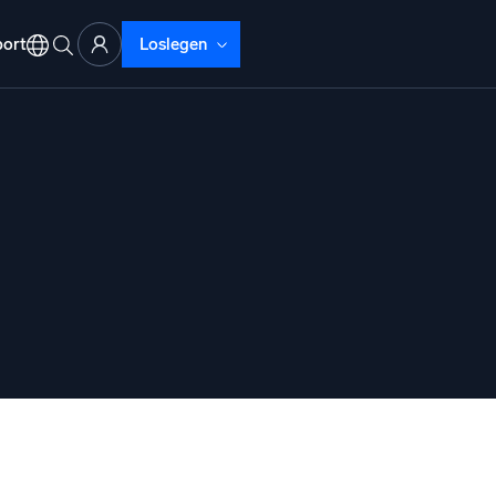
ort
Loslegen
ud-Abläufe
lyse
beheben mit umfassender Transparenz