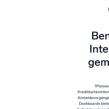
Leistun
Ben
Inte
gem
1Passwo
Kreditkarteninfor
Anmeldevorgänge 
Dashboards biete