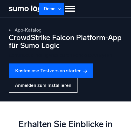
Skip
Demo
to
content
Produkte
Lösungen
Preise
Doku
App-Katalog
CrowdStrike Falcon Platform-App
Lernen
Über uns
Anmelden
für Sumo Logic
Kostenlos testen
Support
Continuous Intelligence durch Echtzeit-Analysen.
Dojo AI
NEU
Kostenlose Testversion starten
Multi-Agenten-AI-Plattform
Anmelden zum Installieren
Plattform
Überwachen, Fehler beheben, automatisieren und verteidigen
Erhalten Sie Einblicke in