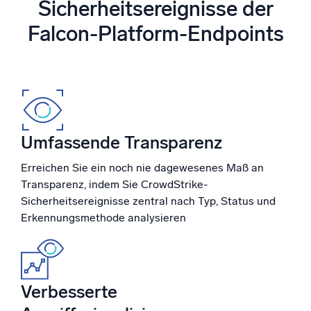
Sicherheitsereignisse der
Unterstützt durch KI/ML
Falcon-Platform-Endpoints
Proprietäre Algorithmen, maschinelles Lernen und generative KI
Intelligente Sicherheitsoperationen
SIEM
Bedrohungen schneller erkennen und intelligenter
reagieren
Umfassende Transparenz
Protokolle für Sicherheit
Cloud-Sicherheit durch umfassende Protokolleinsicht
Erreichen Sie ein noch nie dagewesenes Maß an
freischalten
Transparenz, indem Sie CrowdStrike-
Sicherheitsereignisse zentral nach Typ, Status und
Intelligente Cloud-Abläufe
Erkennungsmethode analysieren
Protokollanalyse
Erkennen und beheben mit umfassender Transparenz
Verbesserte
Leistungsstarke Integrationen