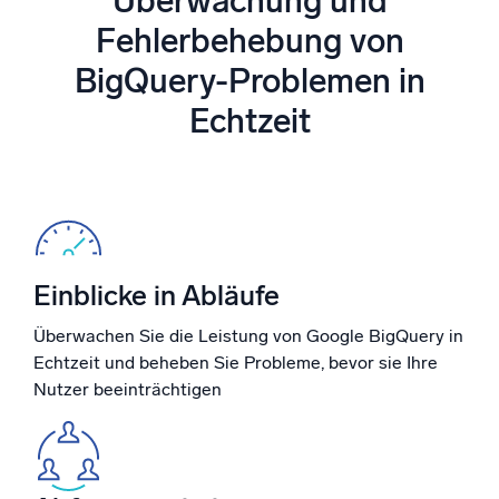
Überwachung und
Unterstützt durch KI/ML
Fehlerbehebung von
Proprietäre Algorithmen, maschinelles Lernen und generative KI
BigQuery-Problemen in
Intelligente Sicherheitsoperationen
Echtzeit
SIEM
Bedrohungen schneller erkennen und intelligenter
reagieren
Protokolle für Sicherheit
Cloud-Sicherheit durch umfassende Protokolleinsicht
freischalten
Einblicke in Abläufe
Überwachen Sie die Leistung von Google BigQuery in
Intelligente Cloud-Abläufe
Echtzeit und beheben Sie Probleme, bevor sie Ihre
Nutzer beeinträchtigen
Protokollanalyse
Erkennen und beheben mit umfassender Transparenz
Leistungsstarke Integrationen