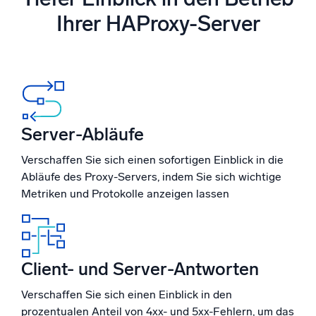
Unterstützt durch KI/ML
Ihrer HAProxy-Server
Proprietäre Algorithmen, maschinelles Lernen und generative KI
Intelligente Sicherheitsoperationen
SIEM
Bedrohungen schneller erkennen und intelligenter
reagieren
Server-Abläufe
Protokolle für Sicherheit
Verschaffen Sie sich einen sofortigen Einblick in die
Cloud-Sicherheit durch umfassende Protokolleinsicht
Abläufe des Proxy-Servers, indem Sie sich wichtige
freischalten
Metriken und Protokolle anzeigen lassen
Intelligente Cloud-Abläufe
Protokollanalyse
Erkennen und beheben mit umfassender Transparenz
Client- und Server-Antworten
Verschaffen Sie sich einen Einblick in den
Leistungsstarke Integrationen
prozentualen Anteil von 4xx- und 5xx-Fehlern, um das