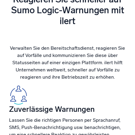
Unterstützt durch KI/ML
Sumo Logic-Warnungen mit
Proprietäre Algorithmen, maschinelles Lernen und generative KI
ilert
Intelligente Sicherheitsoperationen
SIEM
Bedrohungen schneller erkennen und intelligenter
Verwalten Sie den Bereitschaftsdienst, reagieren Sie
reagieren
auf Vorfälle und kommunizieren Sie diese über
Statusseiten auf einer einzigen Plattform. ilert hilft
Protokolle für Sicherheit
Unternehmen weltweit, schneller auf Vorfälle zu
Cloud-Sicherheit durch umfassende Protokolleinsicht
freischalten
reagieren und ihre Betriebszeit zu erhöhen.
Intelligente Cloud-Abläufe
Protokollanalyse
Zuverlässige Warnungen
Erkennen und beheben mit umfassender Transparenz
Lassen Sie die richtigen Personen per Sprachanruf,
SMS, Push-Benachrichtigung usw. benachrichtigen,
Leistungsstarke Integrationen
um eine schnellere Reaktion zu gewährleisten.