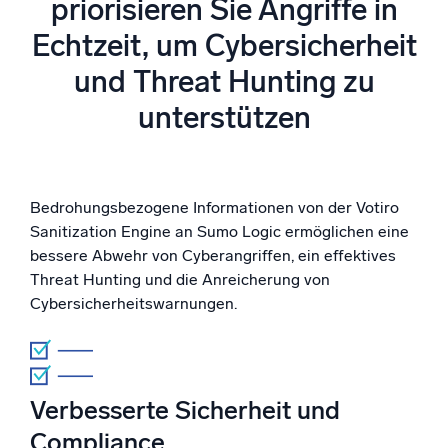
priorisieren Sie Angriffe in
Unterstützt durch KI/ML
Echtzeit, um Cybersicherheit
Proprietäre Algorithmen, maschinelles Lernen und generative KI
und Threat Hunting zu
Intelligente Sicherheitsoperationen
unterstützen
SIEM
Bedrohungen schneller erkennen und intelligenter
reagieren
Bedrohungsbezogene Informationen von der Votiro
Protokolle für Sicherheit
Sanitization Engine an Sumo Logic ermöglichen eine
Cloud-Sicherheit durch umfassende Protokolleinsicht
freischalten
bessere Abwehr von Cyberangriffen, ein effektives
Threat Hunting und die Anreicherung von
Cybersicherheitswarnungen.
Intelligente Cloud-Abläufe
Protokollanalyse
Erkennen und beheben mit umfassender Transparenz
Verbesserte Sicherheit und
Compliance
Leistungsstarke Integrationen