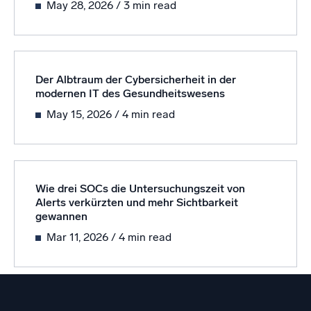
May 28, 2026
/ 3 min read
Unterstützt durch KI/ML
Proprietäre Algorithmen, maschinelles Lernen und generative KI
Intelligente Sicherheitsoperationen
Der Albtraum der Cybersicherheit in der
SIEM
modernen IT des Gesundheitswesens
Bedrohungen schneller erkennen und intelligenter
May 15, 2026
/ 4 min read
reagieren
Protokolle für Sicherheit
Cloud-Sicherheit durch umfassende Protokolleinsicht
freischalten
Wie drei SOCs die Untersuchungszeit von
Alerts verkürzten und mehr Sichtbarkeit
Intelligente Cloud-Abläufe
gewannen
Mar 11, 2026
/ 4 min read
Protokollanalyse
Erkennen und beheben mit umfassender Transparenz
Leistungsstarke Integrationen