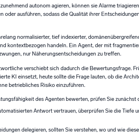
unehmend autonom agieren, können sie Alarme triagieren,
 oder ausführen, sodass die Qualität ihrer Entscheidungen
hrelang normalisierter, tief indexierter, domänenübergreifen
und kontextbezogen handeln. Ein Agent, der mit fragmentier
gezwungen, nur Näherungsentscheidungen zu treffen.
wortliche verschiebt sich dadurch die Bewertungsfrage. Frü
erte KI einsetzt, heute sollte die Frage lauten, ob die Ar
ne betriebliches Risiko einzuführen.
stungsfähigkeit des Agenten bewerten, prüfen Sie zunächst 
utomatisierten Antwort vertrauen, überprüfen Sie die Tiefe 
eidungen delegieren, sollten Sie verstehen, wo und wie die