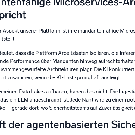
tenfähige Microservices-Arc
pricht
r Aspekt unserer Plattform ist ihre mandantenfähige Microse
stellt.
eutet, dass die Plattform Arbeitslasten isolieren, die Infer
ende Performance über Mandanten hinweg aufrechterhalten 
usammengewürfelte Architekturen plagt. Die KI konkurriert
nicht zusammen, wenn die KI-Last sprunghaft ansteigt.
gemeinen Data Lakes aufbauen, haben dies nicht. Die Ingest
 das ein LLM angeschraubt ist. Jede Naht wird zu einem pot
iko – gerade dort, wo Sicherheitsteams auf Zuverlässigkeit
t der agentenbasierten Siche