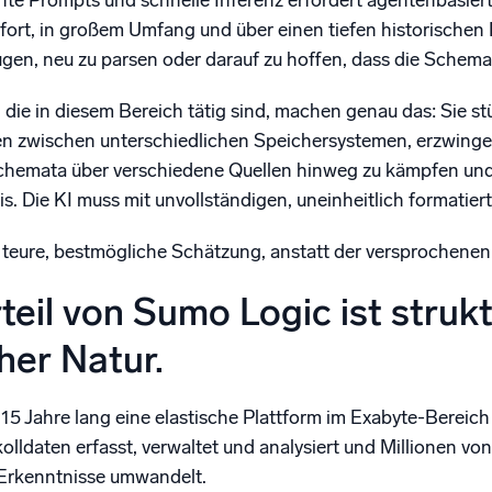
ente Prompts und schnelle Inferenz erfordert agentenbasier
fort, in großem Umfang und über einen tiefen historische
en, neu zu parsen oder darauf zu hoffen, dass die Schem
 die in diesem Bereich tätig sind, machen genau das: Sie s
en zwischen unterschiedlichen Speichersystemen, erzwingen
chemata über verschiedene Quellen hinweg zu kämpfen und
s. Die KI muss mit unvollständigen, uneinheitlich formatier
e teure, bestmögliche Schätzung, anstatt der versprochenen
teil von Sumo Logic ist struktu
her Natur.
5 Jahre lang eine elastische Plattform im Exabyte-Bereich 
daten erfasst, verwaltet und analysiert und Millionen von 
 Erkenntnisse umwandelt.