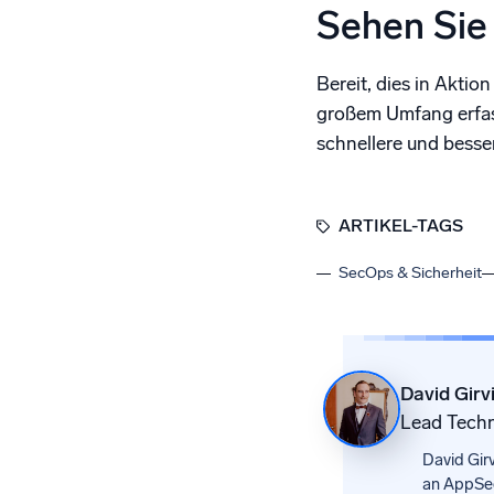
Sehen Sie 
Bereit, dies in Aktio
großem Umfang erfass
schnellere und besse
ARTIKEL-TAGS
SecOps & Sicherheit
David Girv
Lead Techn
David Girv
an AppSec 