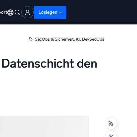
ort
Loslegen
, 
, 
SecOps & Sicherheit
KI
DevSecOps
e Datenschicht den
ud-Abläufe
lyse
beheben mit umfassender Transparenz