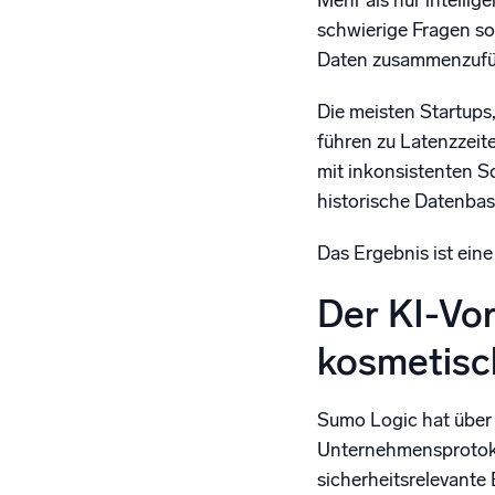
Mehr als nur intellig
schwierige Fragen so
Daten zusammenzufüg
Die meisten Startups,
führen zu Latenzzeit
mit inkonsistenten S
historische Datenbasi
Das Ergebnis ist ein
Der KI-Vor
kosmetisc
Sumo Logic hat über 1
Unternehmensprotokoll
sicherheitsrelevante