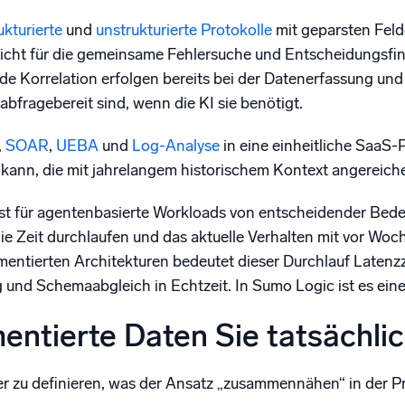
ukturierte
und
unstrukturierte Protokolle
mit geparsten Felde
 Sicht für die gemeinsame Fehlersuche und Entscheidungsf
 Korrelation erfolgen bereits bei der Datenerfassung und n
 abfragebereit sind, wenn die KI sie benötigt.
,
SOAR
,
UEBA
und
Log-Analyse
in eine einheitliche SaaS-P
kann, die mit jahrelangem historischem Kontext angereichert 
 ist für agentenbasierte Workloads von entscheidender Be
die Zeit durchlaufen und das aktuelle Verhalten mit vor Wo
gmentierten Architekturen bedeutet dieser Durchlauf Latenz
 und Schemaabgleich in Echtzeit. In Sumo Logic ist es eine
ntierte Daten Sie tatsächli
uer zu definieren, was der Ansatz „zusammennähen“ in der Pr