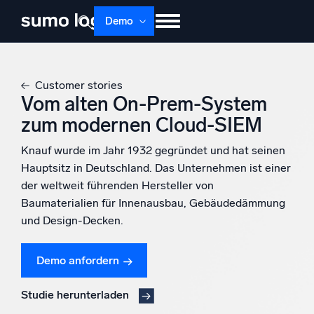
Demo
Produkte
Lösungen
Preise
Doku
Customer stories
Lernen
Über uns
Anmelden
Vom alten On-Prem-System
zum modernen Cloud-SIEM
Kostenlos testen
Support
Knauf wurde im Jahr 1932 gegründet und hat seinen
Dojo AI
NEU
Hauptsitz in Deutschland. Das Unternehmen ist einer
Multi-Agenten-AI-Plattform
der weltweit führenden Hersteller von
Baumaterialien für Innenausbau, Gebäudedämmung
und Design-Decken.
Plattform
Überwachen, Fehler beheben, automatisieren und verteidigen
Demo anfordern
Studie herunterladen