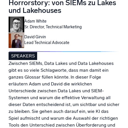
Horrorstory: von SIEMs zu Lakes
Unterstützt durch KI/ML
und Lakehouses
Proprietäre Algorithmen, maschinelles Lernen und generative KI
Adam White
Intelligente Sicherheitsoperationen
Sr. Director, Technical Marketing
SIEM
David Girvin
Lead Technical Advocate
Bedrohungen schneller erkennen und intelligenter
reagieren
SPEAKERS
Protokolle für Sicherheit
Zwischen SIEMs, Data Lakes und Data Lakehouses
Cloud-Sicherheit durch umfassende Protokolleinsicht
gibt es so viele Schlagworte, dass man damit ein
freischalten
ganzes Glossar füllen könnte. In dieser Folge
erläutern Adam und David die wirklichen
Intelligente Cloud-Abläufe
Unterschiede zwischen Data Lakes und SIEM-
Systemen und warum die effektive Verwaltung all
Protokollanalyse
dieser Daten entscheidend ist, um sichtbar und sicher
Erkennen und beheben mit umfassender Transparenz
zu bleiben. Sie gehen auch darauf ein, wie KI das
Spiel aufmischt und warum die Auswahl der richtigen
Tools den Unterschied zwischen Überforderung und
Leistungsstarke Integrationen