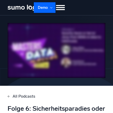
Demo
Produkte
Lösungen
Preise
Doku
Lernen
Über uns
Anmelden
Kostenlos testen
Support
Dojo AI
NEU
Multi-Agenten-AI-Plattform
Plattform
Überwachen, Fehler beheben, automatisieren und verteidigen
All Podcasts
Folge 6: Sicherheitsparadies oder