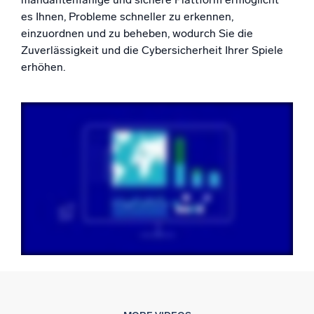
Unterstützt durch KI/ML
es Ihnen, Probleme schneller zu erkennen,
Proprietäre Algorithmen, maschinelles Lernen und generative KI
einzuordnen und zu beheben, wodurch Sie die
Zuverlässigkeit und die Cybersicherheit Ihrer Spiele
Intelligente Sicherheitsoperationen
erhöhen.
SIEM
Bedrohungen schneller erkennen und intelligenter
reagieren
Protokolle für Sicherheit
Cloud-Sicherheit durch umfassende Protokolleinsicht
freischalten
Intelligente Cloud-Abläufe
Protokollanalyse
Erkennen und beheben mit umfassender Transparenz
Leistungsstarke Integrationen