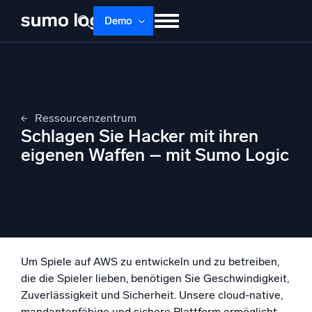
Demo
Produkte
Lösungen
Preise
Doku
Lernen
Über uns
Anmelden
Ressourcenzentrum
Kostenlos testen
Support
Schlagen Sie Hacker mit ihren
eigenen Waffen – mit Sumo Logic
Dojo AI
NEU
Multi-Agenten-AI-Plattform
Plattform
Überwachen, Fehler beheben, automatisieren und verteidigen
Um Spiele auf AWS zu entwickeln und zu betreiben,
die die Spieler lieben, benötigen Sie Geschwindigkeit,
Zuverlässigkeit und Sicherheit. Unsere cloud-native,
mandantenfähige und sichere Plattform ermöglicht