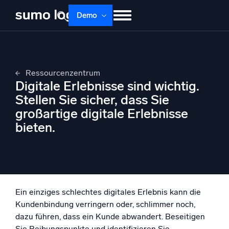
Demo
Produkte
Lösungen
Preise
Doku
Lernen
Über uns
Anmelden
Ressourcenzentrum
Digitale Erlebnisse sind wichtig.
Kostenlos testen
Support
Stellen Sie sicher, dass Sie
großartige digitale Erlebnisse
Dojo AI
NEU
bieten.
Multi-Agenten-AI-Plattform
Plattform
Überwachen, Fehler beheben, automatisieren und verteidigen
Ein einziges schlechtes digitales Erlebnis kann die
Kundenbindung verringern oder, schlimmer noch,
dazu führen, dass ein Kunde abwandert. Beseitigen
Sie Reibungspunkte und identifizieren Sie