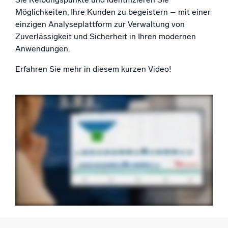
Unterstützt durch KI/ML
Möglichkeiten, Ihre Kunden zu begeistern – mit einer
Proprietäre Algorithmen, maschinelles Lernen und generative KI
einzigen Analyseplattform zur Verwaltung von
Zuverlässigkeit und Sicherheit in Ihren modernen
Intelligente Sicherheitsoperationen
Anwendungen.
SIEM
Erfahren Sie mehr in diesem kurzen Video!
Bedrohungen schneller erkennen und intelligenter
reagieren
Protokolle für Sicherheit
Cloud-Sicherheit durch umfassende Protokolleinsicht
freischalten
Intelligente Cloud-Abläufe
Protokollanalyse
Erkennen und beheben mit umfassender Transparenz
Leistungsstarke Integrationen