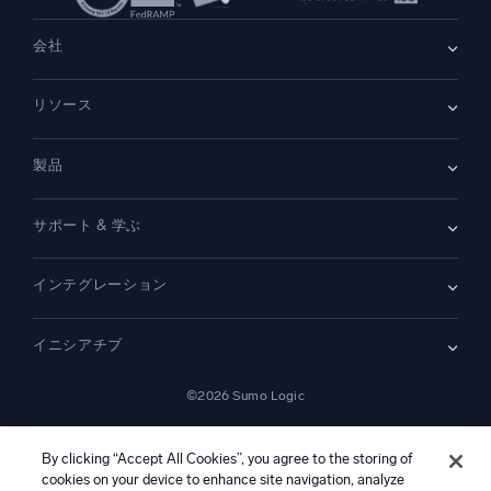
会社
会社情報
リソース
採用情報
採用中
リーダーシップ
ブログ
ニュースルーム
製品
顧客事例
パートナー
デモ
お問い合わせ
概要
サポート & 学ぶ
SIEM
セキュリティ用ログ
ドキュメント
監視とトラブルシューティング
インテグレーション
コミュニティ
新機能
サポート
比較
AWS CloudTrail
プラットフォームステータス
イニシアチブ
Amazon S3 監査
セキュリティトラストセンター
Apache
SecOps の最新化
©2026 Sumo Logic
Kubernetes
クラウド移行
Linux
—
アプリケーションの最新化
NGINX
法的事項
プライバシーステートメント
利用規約
AIサービス利用規約
カリフォルニア州プライバシー通知
AI への指示
日本語
デジタル顧客体験
By clicking “Accept All Cookies”, you agree to the storing of
PCI コンプライアンス
cookies on your device to enhance site navigation, analyze
ツール統合
すべて表示