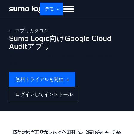
Skip
デモ
to
content
せいひん
ソリューション
かかく
アプリカタログ
Sumo Logic向けGoogle Cloud
ドキュメント
学ぶ
かいしゃじょうほう
Auditアプリ
ログイン
無料トライアル
サポート
Google Cloud Auditログを強化し、制御の範囲を広げ
ます
Dojo AI
新着
マルチエージェントAIプラットフォーム
無料トライアルを開始
ログインしてインストール
プラットフォーム
監視、トラブルシューティング、自動化、防御