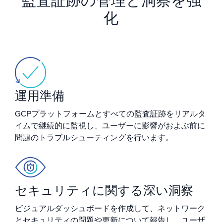
監査証跡の管理と洞察を強
AI/ML 搭載
化
独自アルゴリズム、機械学習、生成AI
インテリジェントセキュリティ運用
SIEM
脅威を迅速に発見し、より賢く対応
運用準備
セキュリティ用ログ
強力なログ可視化でクラウドセキュリティを解放
GCPプラットフォームとすべての監査証跡をリアルタ
イムで継続的に監視し、ユーザーに影響がおよぶ前に
ダイナミックオブザーバビリティ
問題のトラブルシューティングを行います。
監視とトラブルシューティング
包括的な可視性で検出・解決
セキュリティに関する深い洞察
強力な統合
ビジュアルダッシュボードを作成して、ネットワーク
とセキュリティの問題や更新について報告し、ユーザ