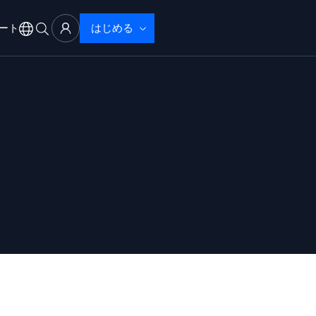
ート
はじめる
アル
サポート
ブザーバビリティ
ブルシューティング
性で検出・解決