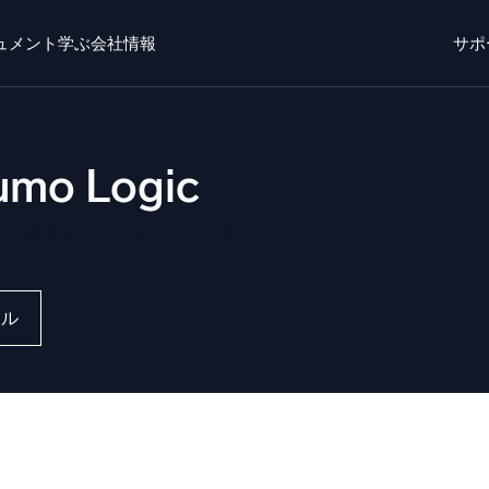
ュメント
学ぶ
会社情報
サポ
ト
学ぶ
かいしゃじょうほう
ログイン
無料トライ
umo Logic
o AI
新着
チエージェントAIプラットフォーム
n ストレージ構造をリアルタイムで可視
リジェントセキュリティ運用
ダイナミックオ
ール
EM
監視とトラ
威を迅速に発見し、より賢く対応
包括的な可視
キュリティ用ログ
力なログ可視化でクラウドセキュリティを解放