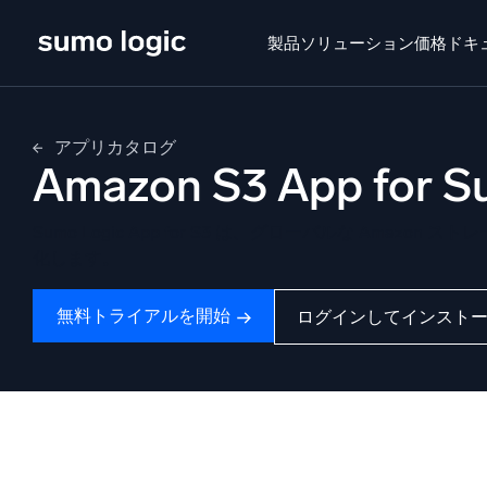
Skip
to
製品
ソリューション
価格
ドキ
content
せいひん
ソリューション
かかく
ドキュメン
アプリカタログ
Amazon S3 App for S
Doj
マル
Sumo Logic App for S3 は、グローバルな Amazo
プラットフォーム
化します。
インテ
監視、トラブルシューティング、自動化、防御
無料トライアルを開始
ログインしてインスト
SI
脅
セ
AI/ML 搭載
強
独自アルゴリズム、機械学習、生成AI