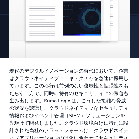
AI/ML 搭載
独自アルゴリズム、機械学習、生成AI
インテリジェントセキュリティ運用
SIEM
脅威を迅速に発見し、より賢く対応
セキュリティ用ログ
強力なログ可視化でクラウドセキュリティを解放
現代のデジタルイノベーションの時代において、企業
はクラウドネイティブアーキテクチャを急速に採用し
ダイナミックオブザーバビリティ
ています。この移行は前例のない俊敏性と拡張性をも
たらす一方で、同時に特有のセキュリティ上の課題も
監視とトラブルシューティング
生み出します。Sumo Logic は、こうした複雑な脅威
包括的な可視性で検出・解決
の状況を認識し、クラウドネイティブなセキュリティ
情報およびイベント管理（SIEM）ソリューションを
先駆けて開発しました。クラウド環境向けに特別に設
強力な統合
計された当社のプラットフォームは、クラウドネイテ
ィブアプリケーションの進化に合わせてセキュリティ