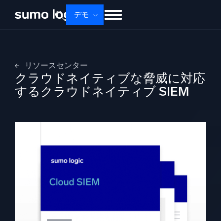
デモ
せいひん
ソリューション
かかく
ドキュメント
学ぶ
かいしゃじょうほう
リソースセンター
クラウドネイティブな脅威に対応
ログイン
無料トライアル
サポート
するクラウドネイティブ SIEM
Dojo AI
新着
マルチエージェントAIプラットフォーム
プラットフォーム
監視、トラブルシューティング、自動化、防御