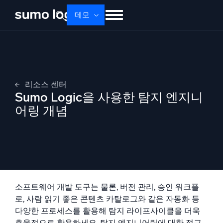
데모
제품
솔루션
가격
문서
배우기
회사 소개
로그인
Free trial
무료 체험
리소스 센터
Dojo AI
Sumo Logic을 사용한 탐지 엔지니
새로움
멀티에이전트 AI 플랫폼
어링 개념
플랫폼
모니터링, 문제 해결, 자동화 및 방어
소프트웨어 개발 도구는 물론, 버전 관리, 승인 워크플
로, 사람 읽기 좋은 콘텐츠 카탈로그와 같은 자동화 등
AI/ML 기반
다양한 프로세스를 활용해 탐지 라이프사이클을 더욱
효율적으로 활용하세요. 탐지 엔지니어링에 대한 접근
독자 알고리즘, 머신러닝 및 생성형 AI