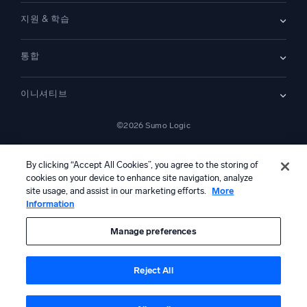
데모
문의하기
개요
지원 & 학습
SIEM
보안을 위한 로그
문서
모니터링 및 문제 해결
통합
커뮤니티
새로운 기능
지원
비교하기
AWS CloudTrail
플랫폼 상태
이니셔티브
Amazon S3 Audit
보안 신뢰 센터
Apache
SecOps 현대화
©2026 Sumo Logic
Kubernetes
클라우드 마이그레이션
Linux
—
애플리케이션 현대화
NGINX
법률 정보
개인정보 처리방침
이용 약관
AI 서비스 이용 약관
캘리포니아 개인정보 보호 고지
AI 지침
한국어
디지털 고객 경험
By clicking “Accept All Cookies”, you agree to the storing of
PCI 규정 준수
cookies on your device to enhance site navigation, analyze
도구 통합
전체 보기
site usage, and assist in our marketing efforts.
More
Information
본 콘텐츠는 생성형 인공지능 시스템에 의해 번역되었을 수 있으며 정보
제공 목적으로만 제공됩니다. 부정확성, 오류 또는 편향이 포함될 수 있으
므로, 이에 의존하여 어떠한 조치를 취하기 전에 반드시 독립적인 인간의
Manage preferences
검토 및 검증을 거쳐야 합니다.
Reject All