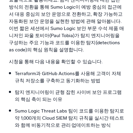
방식의 전환을 통해 Sumo Logic이 예방 중심의 접근에
지능형 보안 운영
서 대응 중심의 보안 운영으로 전환하고, 확장 가능하고
자동화된 보안 운영을 실현한 방법에 관해 알아봅니다.
SIEM
이번 짧은 세션에서 Sumo Logic 보안 부문 수석 제품 매
위협을 더 빠르게 발견하고 더 똑똑하게 대응
니저인 파울 토비아(Paul Tobia)가 탐지 엔지니어링을
구성하는 주요 기능과 코드를 이용한 탐지(detections
보안을 위한 로그
as code)의 핵심 원칙을 설명합니다.
강력한 로그 가시성으로 클라우드 보안 강화
시청을 통해 다음 내용을 확인할 수 있습니다.
동적 가시성
Terraform과 GitHub Actions를 사용해 고객이 자체
규칙 저장소를 구축하고 동기화하는 방법
모니터링 및 문제 해결
포괄적인 가시성으로 탐지 및 해결
탐지 엔지니어링이 균형 잡힌 사이버 보안 프로그램
의 핵심 축이 되는 이유
강력한 통합
Sumo Logic Threat Labs 팀이 코드를 이용한 탐지로
약 1,000개의 Cloud SIEM 탐지 규칙을 실시간 테스트
와 함께 비동기적으로 관리·업데이트하는 방식