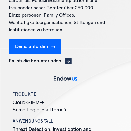
darauf, als Fondsinvestmentplattform und
Unterstützt durch KI/ML
treuhänderischer Berater über 250.000
Proprietäre Algorithmen, maschinelles Lernen und generative KI
Einzelpersonen, Family Offices,
Wohltätigkeitsorganisationen, Stiftungen und
Intelligente Sicherheitsoperationen
Institutionen zu betreuen.
SIEM
Bedrohungen schneller erkennen und intelligenter
Demo anfordern
reagieren
Fallstudie herunterladen
Protokolle für Sicherheit
Cloud-Sicherheit durch umfassende Protokolleinsicht
freischalten
Intelligente Cloud-Abläufe
PRODUKTE
Cloud-SIEM
Protokollanalyse
Erkennen und beheben mit umfassender Transparenz
Sumo Logic-Plattform
ANWENDUNGSFALL
Leistungsstarke Integrationen
Threat Detection, Investigation and