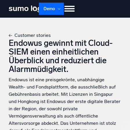
Demo
Produkte
Lösungen
Preise
Doku
Customer stories
Lernen
Über uns
Anmelden
Endowus gewinnt mit Cloud-
SIEM einen einheitlichen
Kostenlos testen
Support
Überblick und reduziert die
Dojo AI
Alarmmüdigkeit.
NEU
Multi-Agenten-AI-Plattform
Endowus ist eine preisgekrönte, unabhängige
Wealth- und Fondsplattform, die ausschließlich auf
Gebührenbasis arbeitet. Mit Lizenzen in Singapur
Plattform
und Hongkong ist Endowus der erste digitale Berater
Überwachen, Fehler beheben, automatisieren und verteidigen
in der Region, der sowohl private
Vermögensverwaltung als auch öffentliche
Altersvorsorge abdeckt. Das Unternehmen ist stolz