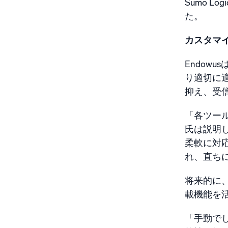
Sumo 
た。
カスタマ
Endow
り適切に
抑え、受
「各ツー
氏は説明
柔軟に対
れ、直ち
将来的に、
載機能を
「手動でし