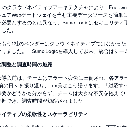
ogicのクラウドネイティブアーキテクチャにより、EndowusはAWS
キュアWebゲートウェイを含む主要データソースを簡単
必要とするのとは異なり、Sumo Logicはセキュリ
ました。
たもう1社のベンダーはクラウドネイティブではなかっ
りました。「Sumo Logicを導入して以来、統合はシ
の調整と調査時間の短縮
Logic導入前は、チームはアラート疲労に圧倒され、各ア
導入前の日々を振り返り、Lim氏はこう語ります。「対
要かどうかも分からず、チームは大きな不安を抱えていまし
把握でき、調査時間が短縮されました」
ネイティブの柔軟性とスケーラビリティ