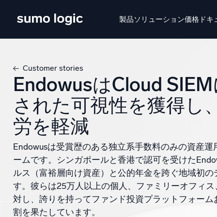
製品
ソリューション
価格
ドキ
せいひん
ソリューション
かかく
ドキュメン
Customer stories
EndowusはCloud S
Doj
マル
された可視性を獲得し
プラットフォーム
労を軽減
インテ
監視、トラブルシューティング、自動化、防御
SI
Endowusは受賞歴のある独立系手数料のみの資産
脅
ームです。シンガポールと香港で認可を受けたEndo
ルス（富裕層向け資産）と公的年金を跨ぐ地域初の
セ
AI/ML 搭載
す。彼らは25万人以上の個人、ファミリーオフィ
強
独自アルゴリズム、機械学習、生成AI
対し、誇りを持ってファンド投資プラットフォーム
割を果たしています。