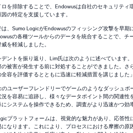
イロを排除することで、Endowusは自社のセキュリテ
原因の特定を支援しています。
は、Sumo LogicがEndowusのフィッシング攻撃
ndowusの各種ツールからのデータを統合することで、
脅威を軽減しました。
デントを振り返り、Lim氏は次のように述べています。「S
の被害が発生する前に対処することができました。さらに、
の全容を評価するとともに迅速に軽減措置を講じました
Logicのユーザーフレンドリーでゲームのようなダッシュボ
状況を容易に追跡し、様々なデータポイント間の関連性
単にシステムを操作できるため、調査がより迅速かつ効
 Logicプラットフォームは、視覚的な魅力があり、応
易になります。これにより、プロセスにおける摩擦の原