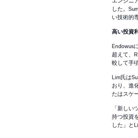
エンジニア
した。Su
い技術的
高い投資
Endo
超えて、R
較して手
Lim氏はS
おり、進
たはスケ
「新しい
持つ投資を
した」とL