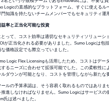
2名という小規模チームであるEndowusには、不要
mo Logicの直感的なプラットフォーム、すぐに使え
専門知識を持たないチームメンバーでもセキュリティ運
利益率と正当化可能な投資
wusにとって、コスト効率は適切なセキュリティソリュー
OIが正当化される必要がありました。Sumo Logic
頃な価格設定でも際立っていました。
umo Logic Flex Licensingも活用したため、
化するニーズに合わせて拡張可能でした。この柔軟性に
ールダウンが可能となり、コストを管理しながら新たな
ツールの予算承認は、そう容易く取れるものではありま
推進しなければなりません。Sumo Logicはサービ
im氏は述べました。