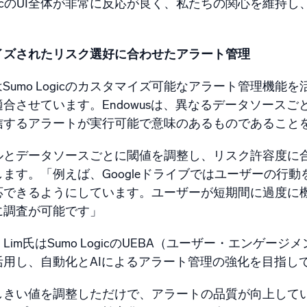
LogicのUI全体が非常に反応が良く、私たちの関心を維
イズされたリスク選好に合わせたアラート管理
usはSumo Logicのカスタマイズ可能なアラート管理
適合させています。Endowusは、異なるデータソース
信するアラートが実行可能で意味のあるものであること
ルとデータソースごとに閾値を調整し、リスク許容度に合
します。「例えば、Googleドライブではユーザーの行
応できるようにしています。ユーザーが短期間に過度に
に調査が可能です」
Lim氏はSumo LogicのUEBA（ユーザー・エンゲ
活用し、自動化とAIによるアラート管理の強化を目指し
きい値を調整しただけで、アラートの品質が向上しているこ