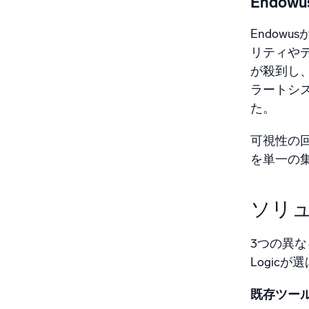
Endo
Endow
リティや
が殺到し
ラートシ
た。
可視性の回
を単一の
ソリ
3つの異な
Logi
既存ツー