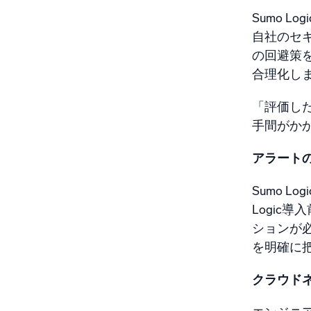
Sumo L
自社のセ
の回避策を
合理化し
「評価し
手間がかか
アラート
Sumo 
Logic
ションが必
を明確に
クラウド