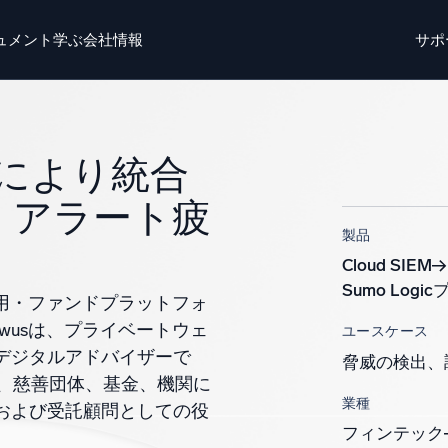
ュメント
学ぶ
会社情報
サポ
ト
学ぶ
かいしゃじょうほう
ログイン
無料トライ
IEMにより統合
o AI
新着
チエージェントAIプラットフォーム
、アラート疲
製品
リジェントセキュリティ運用
ダイナミックオ
Cloud SIEM
Sumo Log
EM
監視とトラ
運用・ファンドプラットフォ
威を迅速に発見し、より賢く対応
包括的な可視
wusは、プライベートウェ
ユースケース
デジタルアドバイザーで
脅威の検出、
キュリティ用ログ
ス、慈善団体、基金、機関に
力なログ可視化でクラウドセキュリティを解放
業種
および受託顧問としての役
フィンテック