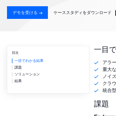
強力な
デモを受ける
ケーススタディをダウンロード
一目
目次
一目でわかる結果
アラー
課題
重大
ソリューション
ノイ
結果
クラ
統合
課題