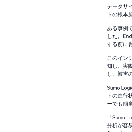
データサ
トの根本
ある事例で
した。E
する前に
このインシ
知し、実際
し、被害
Sumo 
トの進行
ーでも簡
「Sumo
分析が容