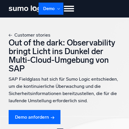
Demo
Produkte
Lösungen
Preise
Doku
Customer stories
Lernen
Über uns
Anmelden
Out of the dark: Observability
bringt Licht ins Dunkel der
Kostenlos testen
Support
Multi-Cloud-Umgebung von
Dojo AI
SAP
NEU
Multi-Agenten-AI-Plattform
SAP Fieldglass hat sich für Sumo Logic entschieden,
um die kontinuierliche Überwachung und die
Sicherheitsinformationen bereitzustellen, die für die
Plattform
laufende Umstellung erforderlich sind.
Überwachen, Fehler beheben, automatisieren und verteidigen
Demo anfordern