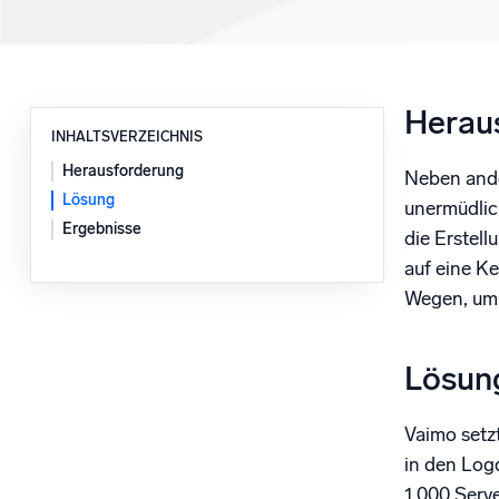
Leistun
Herau
INHALTSVERZEICHNIS
Herausforderung
Neben ande
Lösung
unermüdlic
Ergebnisse
die Erstell
auf eine K
Wegen, um 
Lösun
Vaimo setz
in den Log
1.000 Serv