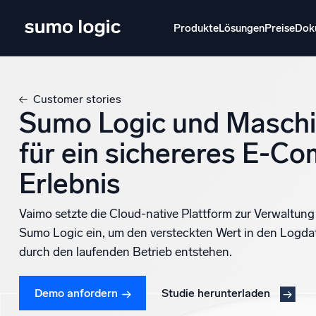
Produkte
Lösungen
Preise
Dok
Produkte
Lösungen
Preise
Doku
Lernen
Customer stories
Sumo Logic und Masch
Doj
Mult
für ein sichereres E-C
Plattform
Erlebnis
Intelli
Überwachen, Fehler beheben, automatisieren
und verteidigen
SI
Vaimo setzte die Cloud-native Plattform zur Verwaltu
Bedr
Sumo Logic ein, um den versteckten Wert in den Logdate
durch den laufenden Betrieb entstehen.
Pro
Unterstützt durch KI/ML
Clou
frei
Proprietäre Algorithmen, maschinelles Lernen
Demo anfordern
Studie herunterladen
und generative KI