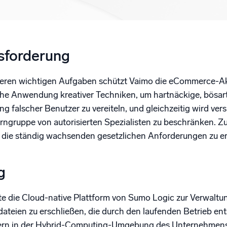
gsstarke Integrationen
Zertifizierungen
sforderung
ren wichtigen Aufgaben schützt Vaimo die eCommerce-Akti
he Anwendung kreativer Techniken, um hartnäckige, bösart
ung falscher Benutzer zu vereiteln, und gleichzeitig wird ver
erngruppe von autorisierten Spezialisten zu beschränken.
die ständig wachsenden gesetzlichen Anforderungen zu erf
g
te die Cloud-native Plattform von Sumo Logic zur Verwalt
dateien zu erschließen, die durch den laufenden Betrieb en
ern in der Hybrid-Computing-Umgebung des Unternehmens er