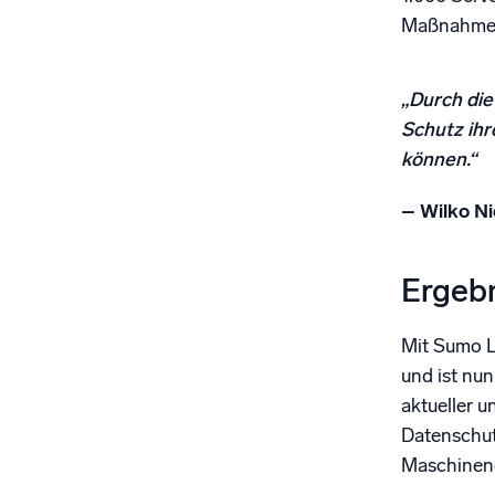
Maßnahmen
„Durch die
Schutz ih
können.“
– Wilko N
Ergeb
Mit Sumo Lo
und ist nun
aktueller 
Datenschut
Maschinend