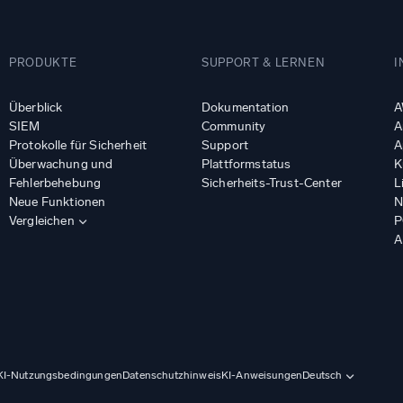
PRODUKTE
SUPPORT & LERNEN
I
Überblick
Dokumentation
A
SIEM
Community
A
Protokolle für Sicherheit
Support
A
Überwachung und
Plattformstatus
K
Fehlerbehebung
Sicherheits-Trust-Center
L
Neue Funktionen
N
Vergleichen
P
A
KI-Nutzungsbedingungen
Datenschutzhinweis
KI-Anweisungen
Deutsch