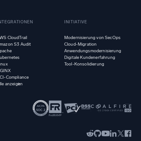
NTEGRATIONEN
INITIATIVE
WS CloudTrail
Modernisierung von SecOps
mazon S3 Audit
Cloud-Migration
pache
Anwendungsmodernisierung
ubernetes
Digitale Kundenerfahrung
inux
Tool-Konsolidierung
GINX
CI-Compliance
lle anzeigen