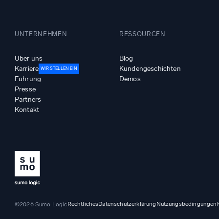
UNTERNEHMEN
RESSOURCEN
Über uns
Blog
Karriere
Kundengeschichten
WIR STELLEN EIN
Führung
Demos
Presse
Partners
Kontakt
Rechtliches
Datenschutzerklärung
Nutzungsbedingungen
©2026 Sumo Logic
—