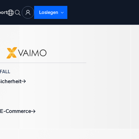
ort
Loslegen
FALL
ud-Abläufe
icherheit
lyse
beheben mit umfassender Transparenz
l/E-Commerce