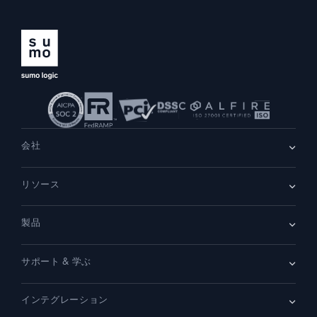
AI/ML 搭載
独自アルゴリズム、機械学習、生成AI
インテリジェントセキュリティ運用
SIEM
脅威を迅速に発見し、より賢く対応
セキュリティ用ログ
会社
強力なログ可視化でクラウドセキュリティを解放
会社情報
リソース
ダイナミックオブザーバビリティ
採用情報
採用中
リーダーシップ
ブログ
ニュースルーム
監視とトラブルシューティング
製品
顧客事例
パートナー
包括的な可視性で検出・解決
デモ
お問い合わせ
概要
サポート & 学ぶ
SIEM
強力な統合
セキュリティ用ログ
ドキュメント
監視とトラブルシューティング
インテグレーション
コミュニティ
新機能