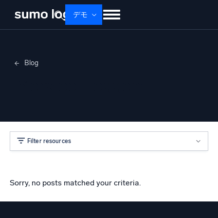
デモ
せいひん
ソリューション
かかく
Blog
ドキュメント
学ぶ
かいしゃじょうほう
Merylee Heggem
ログイン
無料トライアル
サポート
Dojo AI
新着
マルチエージェントAIプラットフォーム
Filter resources
プラットフォーム
監視、トラブルシューティング、自動化、防御
Sorry, no posts matched your criteria.