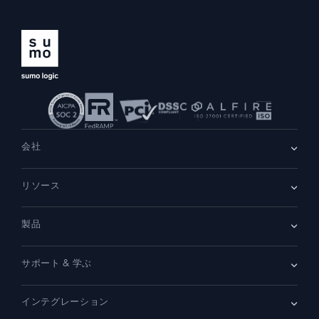
AI/ML 搭載
独自アルゴリズム、機械学習、生成AI
インテリジェントセキュリティ運用
SIEM
脅威を迅速に発見し、より賢く対応
セキュリティ用ログ
会社
強力なログ可視化でクラウドセキュリティを解放
会社情報
リソース
ダイナミックオブザーバビリティ
採用情報
採用中
リーダーシップ
ブログ
ニュースルーム
監視とトラブルシューティング
製品
顧客事例
パートナー
包括的な可視性で検出・解決
デモ
お問い合わせ
概要
サポート & 学ぶ
SIEM
強力な統合
セキュリティ用ログ
ドキュメント
監視とトラブルシューティング
インテグレーション
コミュニティ
新機能