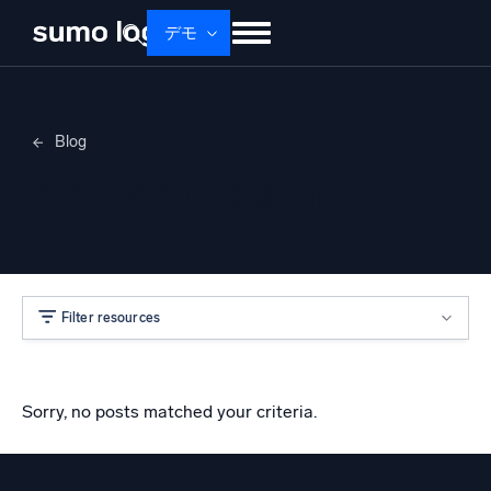
デモ
せいひん
ソリューション
かかく
Blog
ドキュメント
学ぶ
かいしゃじょうほう
Merylee Heggem
ログイン
無料トライアル
サポート
Dojo AI
新着
マルチエージェントAIプラットフォーム
Filter resources
プラットフォーム
監視、トラブルシューティング、自動化、防御
Sorry, no posts matched your criteria.