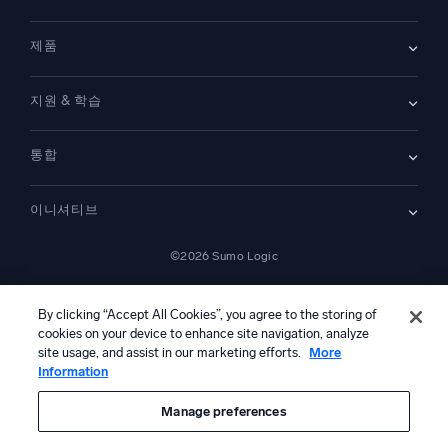
리더십
블로그
뉴스룸
제품
고객 사례
파트너
데모
문의하기
개요
지원 & 학습
SIEM
보안을 위한 로그
문서
모니터링 및 문제 해결
통합
커뮤니티
새로운 기능
지원
비교하기
AWS CloudTrail
플랫폼 상태
이니셔티브
Amazon S3 Audit
보안 신뢰 센터
Apache
SecOps 현대화
©2026 Sumo Logic
Kubernetes
클라우드 마이그레이션
Linux
—
애플리케이션 현대화
NGINX
법률 정보
개인정보 처리방침
이용 약관
AI 서비스 이용 약관
캘리포니아 개인정보 보호 고지
AI 지침
한국어
디지털 고객 경험
By clicking “Accept All Cookies”, you agree to the storing of
PCI 규정 준수
도구 통합
cookies on your device to enhance site navigation, analyze
전체 보기
site usage, and assist in our marketing efforts.
More
Information
본 콘텐츠는 생성형 인공지능 시스템에 의해 번역되었을 수 있으며 정보
제공 목적으로만 제공됩니다. 부정확성, 오류 또는 편향이 포함될 수 있으
므로, 이에 의존하여 어떠한 조치를 취하기 전에 반드시 독립적인 인간의
Manage preferences
검토 및 검증을 거쳐야 합니다.