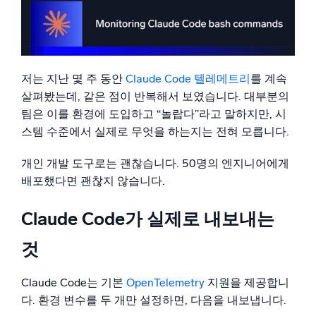
메트릭은 지루한 부분이지만(그래도 필요합니다)
이벤트가 흥미로운 부분입니다
지능형 보안 운영
아무도 보고 있지 않은 필드
SIEM
Sumo Logic에서 실제로 구축해야 할 것들
위협을 더 빠르게 발견하고 더 똑똑하게 대응
저는 지난 몇 주 동안
Claude Code 텔레메트리
를 계속
전사 확산 전에 반드시 챙겨야 할 한 가지
살펴봤는데, 같은 점이 반복해서 보였습니다. 대부분의
마무리 생각
보안을 위한 로그
팀은 이를 환경에 도입하고 “놀랍다”라고 말하지만, 시
강력한 로그 가시성으로 클라우드 보안 강화
스템 수준에서 실제로 무엇을 하는지는 전혀 모릅니다.
동적 가시성
개인 개발 도구로는 괜찮습니다. 50명의 엔지니어에게
배포했다면 괜찮지 않습니다.
모니터링 및 문제 해결
포괄적인 가시성으로 탐지 및 해결
Claude Code가 실제로 내보내는
것
강력한 통합
Claude Code는 기본
OpenTelemetry
지원을 제공합니
다. 환경 변수를 두 개만 설정하면, 다음을 내보냅니다.