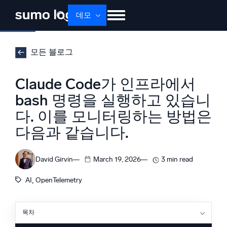
데모
제품
솔루션
가격
문서
배우기
모든 블로그
회사 소개
로그인
Free trial
무료 체험
Claude Code가 인프라에서
Dojo AI
bash 명령을 실행하고 있습니
새로움
멀티에이전트 AI 플랫폼
다. 이를 모니터링하는 방법은
다음과 같습니다.
플랫폼
David Girvin
March 19, 2026
3 min read
모니터링, 문제 해결, 자동화 및 방어
, 
AI
OpenTelemetry
AI/ML 기반
목차
Claude Code가 실제로 내보내는 것
독자 알고리즘, 머신러닝 및 생성형 AI