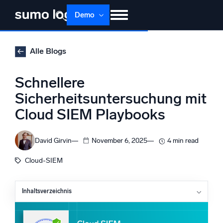
Demo
Produkte
Lösungen
Preise
Doku
Alle Blogs
Lernen
Über uns
Anmelden
Schnellere
Kostenlos testen
Support
Sicherheitsuntersuchung mit
Cloud SIEM Playbooks
Dojo AI
NEU
Multi-Agenten-AI-Plattform
David Girvin
November 6, 2025
4 min read
Cloud-SIEM
Plattform
Überwachen, Fehler beheben, automatisieren und verteidigen
Inhaltsverzeichnis
Moderne SIEM-Tools verstehen
Was ist der Cloud SIEM Automation Service?