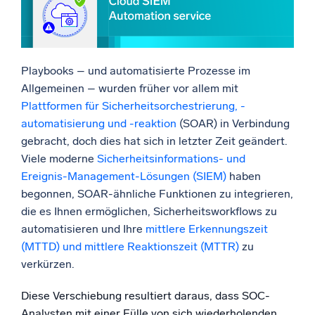
Vorteile der Nutzung des Cloud SIEM Automation
Unterstützt durch KI/ML
Service
Proprietäre Algorithmen, maschinelles Lernen und generative KI
Strukturierte Prozesse für effiziente
Sicherheitsuntersuchungen
Intelligente Sicherheitsoperationen
Integration und Automatisierung für ein
Playbooks – und automatisierte Prozesse im
hochintegriertes Sicherheitssystem
Allgemeinen – wurden früher vor allem mit
SIEM
Einblicke und Playbooks für eine zuverlässige
Plattformen für Sicherheitsorchestrierung, -
Bedrohungen schneller erkennen und intelligenter
Priorisierung von Alarmen
reagieren
automatisierung und -reaktion
(SOAR) in Verbindung
Anwendungsfälle aus der Praxis: Beispiele für Sumo
Logic SIEM Playbooks
gebracht, doch dies hat sich in letzter Zeit geändert.
Protokolle für Sicherheit
Schlusswort
Viele moderne
Sicherheitsinformations- und
Cloud-Sicherheit durch umfassende Protokolleinsicht
Ereignis-Management-Lösungen (SIEM)
haben
freischalten
begonnen, SOAR-ähnliche Funktionen zu integrieren,
die es Ihnen ermöglichen, Sicherheitsworkflows zu
Intelligente Cloud-Abläufe
automatisieren und Ihre
mittlere Erkennungszeit
(MTTD) und mittlere Reaktionszeit (MTTR)
Protokollanalyse
zu
Erkennen und beheben mit umfassender Transparenz
verkürzen.
Diese Verschiebung resultiert daraus, dass SOC-
Leistungsstarke Integrationen
Analysten mit einer Fülle von sich wiederholenden,