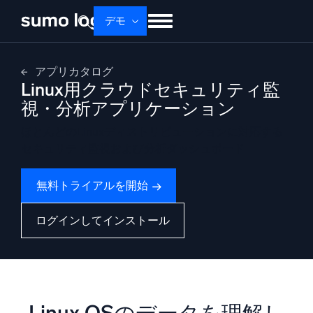
Skip
デモ
to
content
せいひん
ソリューション
かかく
アプリカタログ
Linux用クラウドセキュリティ監
ドキュメント
学ぶ
かいしゃじょうほう
視・分析アプリケーション
ログイン
無料トライアル
サポート
ほとんどのLinuxディストリビューションに対応する
セキュリティ監視および分析ダッシュボード
Dojo AI
新着
マルチエージェントAIプラットフォーム
無料トライアルを開始
ログインしてインストール
プラットフォーム
監視、トラブルシューティング、自動化、防御