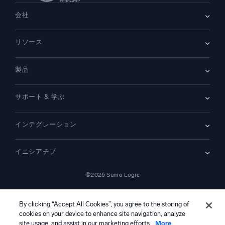
会社
会社情報
リソース
採用情報
採用中
リーダーシップ
ブログ
ニュースルーム
製品
顧客事例
パートナー
デモ
お問い合わせ
概要
サポート & 学ぶ
SIEM
セキュリティ用ログ
ドキュメント
監視とトラブルシューティング
インテグレーション
コミュニティ
新機能
サポート
比較
AWS CloudTrail
プラットフォームステータス
イニシアチブ
Amazon S3 監査
セキュリティトラストセンター
Apache
SecOps の最新化
©2026 Sumo Logic
Kubernetes
クラウド移行
Linux
—
アプリケーションの最新化
NGINX
法的事項
プライバシーステートメント
利用規約
AIサービス利用規約
カリフォルニア州プライバシー通知
AI への指示
日本語
デジタル顧客体験
By clicking “Accept All Cookies”, you agree to the storing of
PCI コンプライアンス
ツール統合
cookies on your device to enhance site navigation, analyze
すべて表示
site usage, and assist in our marketing efforts.
More