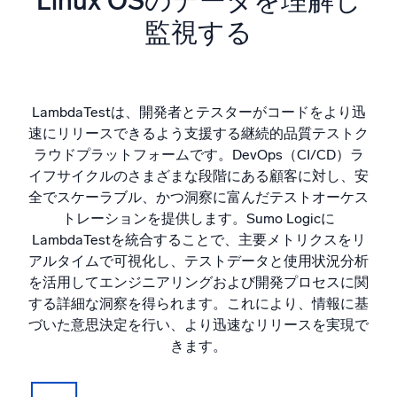
Linux OSのデータを理解し
AI/ML 搭載
監視する
独自アルゴリズム、機械学習、生成AI
インテリジェントセキュリティ運用
SIEM
LambdaTestは、開発者とテスターがコードをより迅
脅威を迅速に発見し、より賢く対応
速にリリースできるよう支援する継続的品質テストク
ラウドプラットフォームです。DevOps（CI/CD）ラ
セキュリティ用ログ
イフサイクルのさまざまな段階にある顧客に対し、安
強力なログ可視化でクラウドセキュリティを解放
全でスケーラブル、かつ洞察に富んだテストオーケス
トレーションを提供します。Sumo Logicに
ダイナミックオブザーバビリティ
LambdaTestを統合することで、主要メトリクスをリ
アルタイムで可視化し、テストデータと使用状況分析
監視とトラブルシューティング
を活用してエンジニアリングおよび開発プロセスに関
包括的な可視性で検出・解決
する詳細な洞察を得られます。これにより、情報に基
づいた意思決定を行い、より迅速なリリースを実現で
きます。
強力な統合