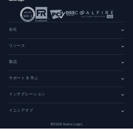
会社
会社情報
リソース
採用情報
採用中
リーダーシップ
ブログ
ニュースルーム
製品
顧客事例
パートナー
デモ
お問い合わせ
概要
サポート & 学ぶ
SIEM
セキュリティ用ログ
ドキュメント
監視とトラブルシューティング
インテグレーション
コミュニティ
新機能
サポート
比較
AWS CloudTrail
プラットフォームステータス
イニシアチブ
Amazon S3 監査
セキュリティトラストセンター
Apache
SecOps の最新化
©2026 Sumo Logic
Kubernetes
クラウド移行
Linux
法的事項
プライバシーステートメント
利用規約
AIサービス利用規約