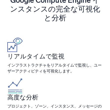
Google Compute Engine イ
AI/ML 搭載
ンスタンスの完全な可視化
独自アルゴリズム、機械学習、生成AI
と分析
インテリジェントセキュリティ運用
SIEM
脅威を迅速に発見し、より賢く対応
セキュリティ用ログ
強力なログ可視化でクラウドセキュリティを解放
リアルタイムで監視
ダイナミックオブザーバビリティ
インフラストラクチャをリアルタイムで監視し、ユー
ザーアクティビティを可視化します。
監視とトラブルシューティング
包括的な可視性で検出・解決
高度な分析
強力な統合
プロジェクト、ゾーン、インスタンス、メッセージの