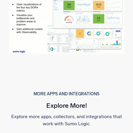
AI/ML 搭載
独自アルゴリズム、機械学習、生成AI
インテリジェントセキュリティ運用
SIEM
脅威を迅速に発見し、より賢く対応
セキュリティ用ログ
強力なログ可視化でクラウドセキュリティを解放
ダイナミックオブザーバビリティ
監視とトラブルシューティング
MORE APPS AND INTEGRATIONS
包括的な可視性で検出・解決
Explore More!
Explore more apps, collectors, and integrations that
強力な統合
work with Sumo Logic.