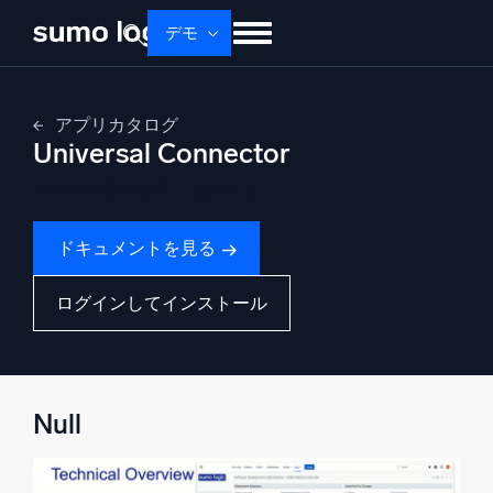
Skip
デモ
to
content
せいひん
ソリューション
かかく
アプリカタログ
ドキュメント
学ぶ
かいしゃじょうほう
Universal Connector
ログイン
無料トライアル
サポート
VMware環境を深く理解する
ドキュメントを見る
Dojo AI
新着
マルチエージェントAIプラットフォーム
ログインしてインストール
プラットフォーム
監視、トラブルシューティング、自動化、防御
Null