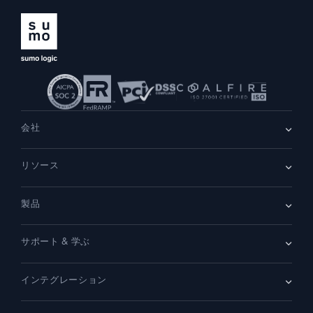
会社
会社情報
リソース
採用情報
採用中
リーダーシップ
ブログ
ニュースルーム
製品
顧客事例
パートナー
デモ
お問い合わせ
概要
サポート & 学ぶ
SIEM
セキュリティ用ログ
ドキュメント
監視とトラブルシューティング
インテグレーション
コミュニティ
新機能
サポート
比較
AWS CloudTrail